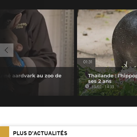
01:31
-né aardvark au zoo de
Thaïlande : l’hip
ses 2 ans
13/07 - 14:33
PLUS D'ACTUALITÉS