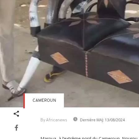
CAMEROUN
Dernière MAJ:
13/08/2024
By Africanews
Maroua, à l’extrême nord du Cameroun. Nourou 