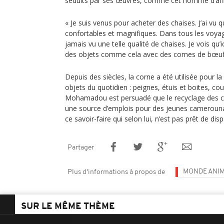
séduits par ses œuvres, comme cet homme d’a
« Je suis venus pour acheter des chaises. J’ai vu 
confortables et magnifiques. Dans tous les voyages
jamais vu une telle qualité de chaises. Je vois qu
des objets comme cela avec des cornes de bœuf 
Depuis des siècles, la corne a été utilisée pour l
objets du quotidien : peignes, étuis et boites, co
Mohamadou est persuadé que le recyclage des c
une source d’emplois pour des jeunes camerounai
ce savoir-faire qui selon lui, n’est pas prêt de disp
Partager
MONDE ANI
Plus d'informations à propos de
SUR LE MÊME THÈME