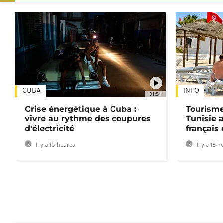
CUBA
INFO
01:54
Crise énergétique à Cuba :
Tourisme
vivre au rythme des coupures
Tunisie 
d'électricité
français
Il y a 15 heures
Il y a 18 h