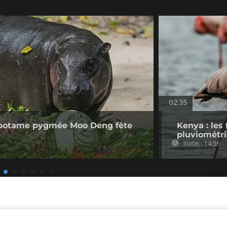
02:35
popotame pygmée Moo Deng fête
Kenya : les
pluviométri
30/06 - 14:36