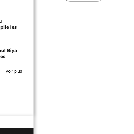
u
lie les
aul Biya
ues
Voir plus