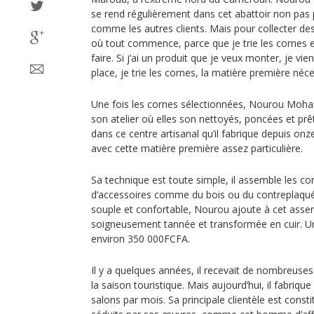
se rend régulièrement dans cet abattoir non pas 
comme les autres clients. Mais pour collecter des
où tout commence, parce que je trie les cornes e
faire. Si j’ai un produit que je veux monter, je viens
place, je trie les cornes, la matière première néc
Une fois les cornes sélectionnées, Nourou M
son atelier où elles son nettoyés, poncées et prêtes
dans ce centre artisanal qu’il fabrique depuis on
avec cette matière première assez particulière.
Sa technique est toute simple, il assemble les co
d’accessoires comme du bois ou du contreplaqué
souple et confortable, Nourou ajoute à cet ass
soigneusement tannée et transformée en cuir. U
environ 350 000FCFA.
Il y a quelques années, il recevait de nombreus
la saison touristique. Mais aujourd’hui, il fabriq
salons par mois. Sa principale clientèle est consti