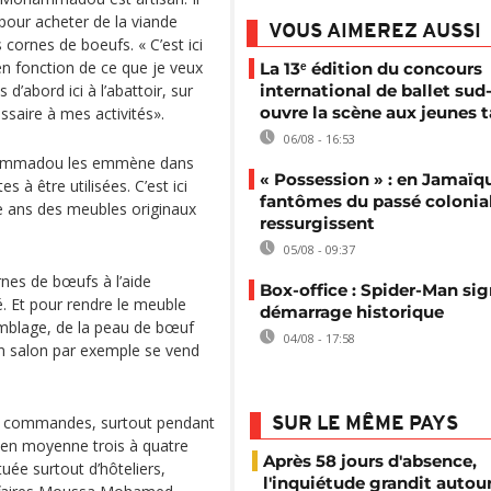
pour acheter de la viande
VOUS AIMEREZ AUSSI
 cornes de boeufs. « C’est ici
n fonction de ce que je veux
La 13ᵉ édition du concours
 d’abord ici à l’abattoir, sur
international de ballet sud-
ouvre la scène aux jeunes t
essaire à mes activités».
06/08 - 16:53
ohammadou les emmène dans
« Possession » : en Jamaïqu
 à être utilisées. C’est ici
fantômes du passé colonia
ze ans des meubles originaux
ressurgissent
05/08 - 09:37
rnes de bœufs à l’aide
Box-office : Spider-Man si
. Et pour rendre le meuble
démarrage historique
emblage, de la peau de bœuf
04/08 - 17:58
n salon par exemple se vend
es commandes, surtout pendant
SUR LE MÊME PAYS
ue en moyenne trois à quatre
Après 58 jours d'absence,
tuée surtout d’hôteliers,
l'inquiétude grandit autou