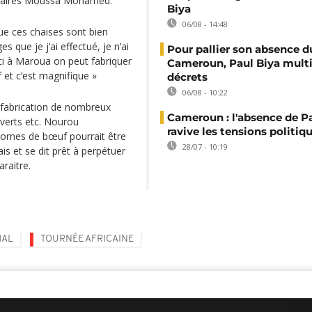
ffaires Moussa Mohamed.
Biya
06/08 - 14:48
que ces chaises sont bien
 que je j’ai effectué, je n’ai
Pour pallier son absence d
’ici à Maroua on peut fabriquer
Cameroun, Paul Biya multip
et c’est magnifique »
décrets
06/08 - 10:22
a fabrication de nombreux
Cameroun : l'absence de P
uverts etc. Nourou
ravive les tensions politiq
ornes de bœuf pourrait être
28/07 - 10:19
s et se dit prêt à perpétuer
araitre.
MAL
TOURNÉE AFRICAINE