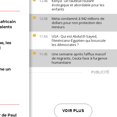
Kenya : un fauteuil roulant
12:48
écologique et abordable pour les
enfants
Meta condamné à 942 millions de
12:08
africain
dollars pour non protection des
alents
mineurs
USA : Qui est Abdul El-Sayed,
11:56
l’Américano-Égyptien qui bouscule
e, les
les démocrates ?
l
Une semaine après l’afflux massif
11:45
de migrants, Ceuta face à l’urgence
humanitaire
gne un
PUBLICITÉ
VOIR PLUS
r de Paul