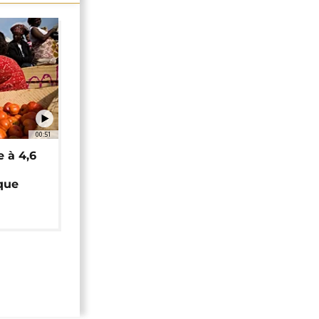
00:51
e à 4,6
que