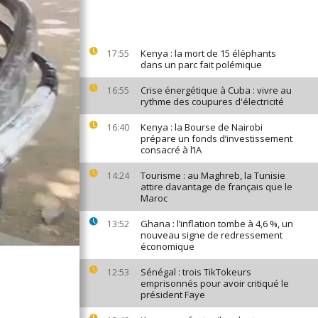
Kenya : la mort de 15 éléphants
17:55
dans un parc fait polémique
Crise énergétique à Cuba : vivre au
16:55
rythme des coupures d'électricité
Kenya : la Bourse de Nairobi
16:40
prépare un fonds d’investissement
consacré à l’IA
Tourisme : au Maghreb, la Tunisie
14:24
attire davantage de français que le
Maroc
Ghana : l’inflation tombe à 4,6 %, un
13:52
nouveau signe de redressement
économique
Sénégal : trois TikTokeurs
12:53
emprisonnés pour avoir critiqué le
président Faye