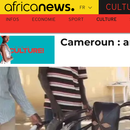
Passer
CULT
au
contenu
INFOS
ECONOMIE
SPORT
CULTURE
principal
Cameroun : a