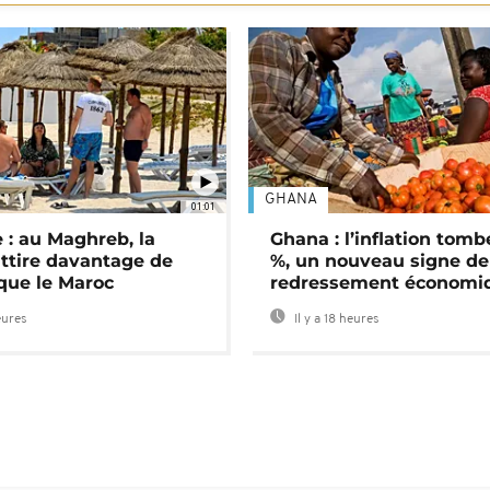
GHANA
01:01
 : au Maghreb, la
Ghana : l’inflation tomb
attire davantage de
%, un nouveau signe de
 que le Maroc
redressement économi
eures
Il y a 18 heures