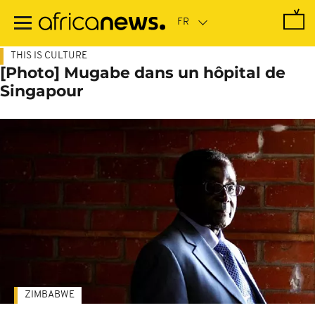
Passer
au
contenu
principal
THIS IS CULTURE
[Photo] Mugabe dans un hôpital de
Singapour
ZIMBABWE