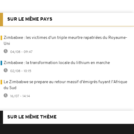
SUR LE MÊME PAYS
Zimbabwe : les victimes d'un triple meurtre rapatriées du Royaume-
Uni
04/08 - 09:47
Zimbabwe : la transformation locale du lithium en marche
02/08 - 10:15
Le Zimbabwe se prepare au retour massif d'émigrés fuyant l'Afrique
du Sud
16/07 - 14:14
SUR LE MÊME THÈME