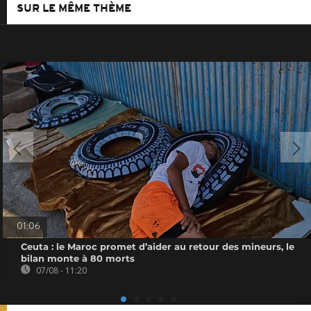
SUR LE MÊME THÈME
01:06
Ceuta : le Maroc promet d’aider au retour des mineurs, le
bilan monte à 80 morts
07/08 - 11:20