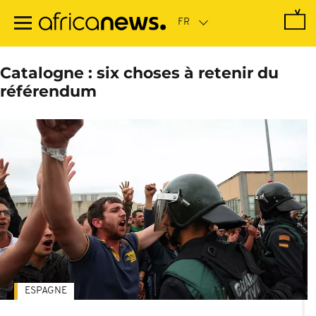
Passer
au
contenu
principal
Catalogne : six choses à retenir du
référendum
ESPAGNE