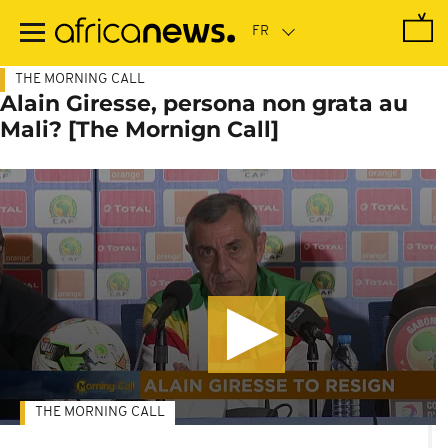
Passer
au
contenu
principal
THE MORNING CALL
Alain Giresse, persona non grata au
Mali? [The Mornign Call]
THE MORNING CALL