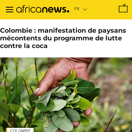
Passer
au
contenu
principal
Colombie : manifestation de paysans
mécontents du programme de lutte
contre la coca
COLOMBIE