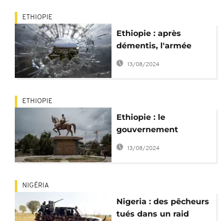
ETHIOPIE
Ethiopie : après
démentis, l'armée
reconnait les frappes
13/08/2024
sur Mekele
ETHIOPIE
Ethiopie : le
gouvernement
dément toute "frappe
13/08/2024
aérienne sur Mekele"
NIGÉRIA
Nigeria : des pêcheurs
tués dans un raid