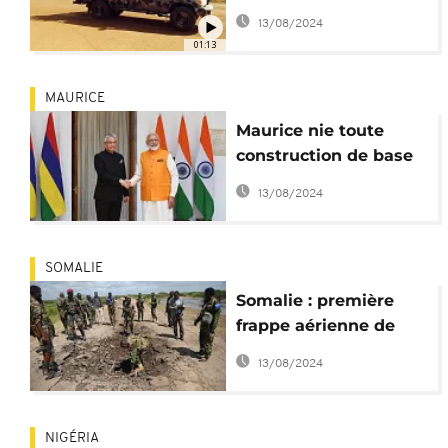
aérien contre l'Iswap
13/08/2024
01:13
MAURICE
Maurice nie toute
construction de base
militaire indienne à
13/08/2024
Agalega
SOMALIE
Somalie : première
frappe aérienne de
l'ère Biden
13/08/2024
NIGÉRIA