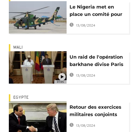
Le Nigeria met en
place un comité pour
comprendre
13/08/2024
l'enlèvement de
Dapchi
MALI
Un raid de l'opération
barkhane divise Paris
et Bamako
13/08/2024
01:05
EGYPTE
Retour des exercices
militaires conjoints
égypto-américains
13/08/2024