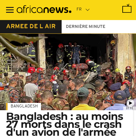
Passer
au
contenu
principal
ARMEE DE L AIR
DERNIÈRE MINUTE
BANGLADESH
01:11
Bangladesh : au moins
27 morts dans le crash
d'un avion de l'armée