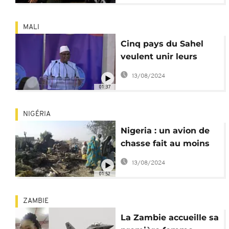
MALI
Cinq pays du Sahel
veulent unir leurs
forces contre le
13/08/2024
terrorisme
01:37
NIGÉRIA
Nigeria : un avion de
chasse fait au moins
50 morts dont des
13/08/2024
membres du CICR
01:52
ZAMBIE
La Zambie accueille sa