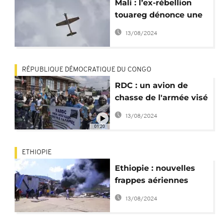
Mali : l’ex-rébellion
touareg dénonce une
"provocation" de
13/08/2024
l’armée
RÉPUBLIQUE DÉMOCRATIQUE DU CONGO
RDC : un avion de
chasse de l'armée visé
par un tir rwandais
13/08/2024
01:20
ETHIOPIE
Ethiopie : nouvelles
frappes aériennes
contre la capitale du
13/08/2024
Tigré