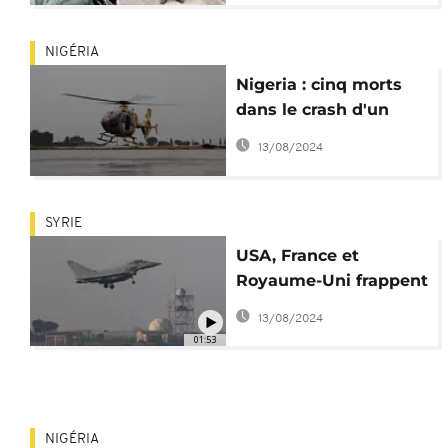
NIGÉRIA
Nigeria : cinq morts
dans le crash d'un
hélicoptère de l'armée
13/08/2024
lors d'une attaque de
Boko Haram
SYRIE
USA, France et
Royaume-Uni frappent
la Syrie, 100 missiles
13/08/2024
tirés
01:53
NIGÉRIA