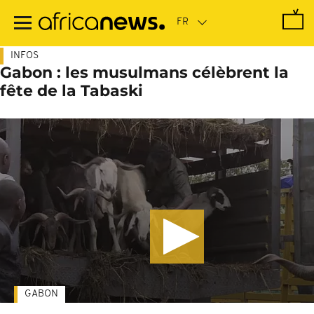
Passer
au
contenu
principal
INFOS
Gabon : les musulmans célèbrent la
fête de la Tabaski
GABON