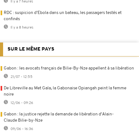
Il y a 7 heures
RDC : suspicion d'Ebola dans un bateau, les passagers testés et
confinés
Il y a 8 heures
SUR LE MÊME PAYS
Gabon : les avocats français de Bilie-By-Nze appellent à sa libération
21/07 - 12:55
De Libreville au Met Gala, la Gabonaise Opiangah peint la femme
noire
12/06 - 09:26
Gabon : la justice rejette la demande de libération d'Alain-
Claude Bilie-by-Nze
09/06 - 16:36