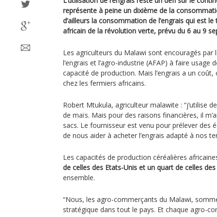
L’utilisation de l’engrais reste un défi sur le con
représente à peine un dixième de la consommat
d’ailleurs la consommation de l’engrais qui est l
africain de la révolution verte, prévu du 6 au 9 
Les agriculteurs du Malawi sont encouragés par le
l’engrais et l’agro-industrie (AFAP) à faire usage d
capacité de production. Mais l’engrais a un coût, c
chez les fermiers africains.
Robert Mtukula, agriculteur malawite : “j’utilise d
de maïs. Mais pour des raisons financières, il m’a
sacs. Le fournisseur est venu pour prélever des éc
de nous aider à acheter l’engrais adapté à nos ter
Les capacités de production céréalières africain
de celles des Etats-Unis et un quart de celles de
ensemble.
“Nous, les agro-commerçants du Malawi, somme
stratégique dans tout le pays. Et chaque agro-c