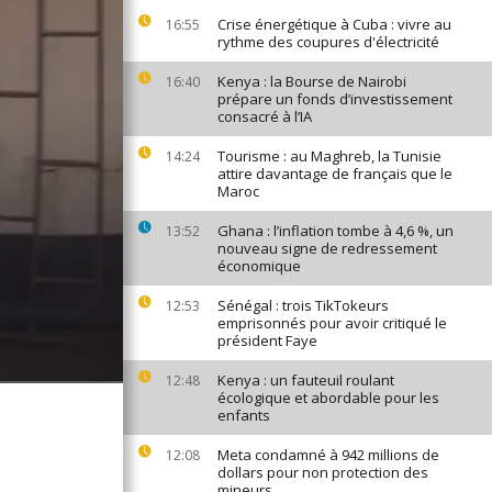
Crise énergétique à Cuba : vivre au
16:55
rythme des coupures d'électricité
Kenya : la Bourse de Nairobi
16:40
prépare un fonds d’investissement
consacré à l’IA
Tourisme : au Maghreb, la Tunisie
14:24
attire davantage de français que le
Maroc
Ghana : l’inflation tombe à 4,6 %, un
13:52
nouveau signe de redressement
économique
Sénégal : trois TikTokeurs
12:53
emprisonnés pour avoir critiqué le
président Faye
Kenya : un fauteuil roulant
12:48
écologique et abordable pour les
enfants
Meta condamné à 942 millions de
12:08
dollars pour non protection des
mineurs