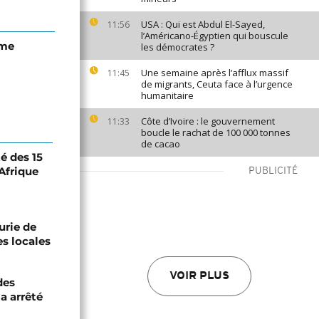
USA : Qui est Abdul El-Sayed,
11:56
l’Américano-Égyptien qui bouscule
mme
les démocrates ?
Une semaine après l’afflux massif
11:45
de migrants, Ceuta face à l’urgence
humanitaire
Côte d’Ivoire : le gouvernement
11:33
boucle le rachat de 100 000 tonnes
de cacao
té des 15
Afrique
PUBLICITÉ
urie de
es locales
VOIR PLUS
des
a arrêté