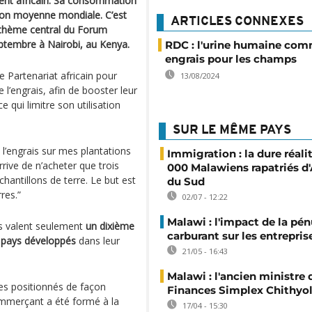
tinent africain. Sa consommation
ion moyenne mondiale. C’est
ARTICLES CONNEXES
e thème central du Forum
septembre à Nairobi, au Kenya.
RDC : l'urine humaine co
engrais pour les champs
 Partenariat africain pour
13/08/2024
e l’engrais, afin de booster leur
e qui limitre son utilisation
SUR LE MÊME PAYS
e l’engrais sur mes plantations
Immigration : la dure réali
rrive de n’acheter que trois
000 Malawiens rapatriés d'
hantillons de terre. Le but est
du Sud
res.”
02/07 - 12:22
Malawi : l'impact de la pén
es valent seulement
un dixième
carburant sur les entrepris
s pays développés
dans leur
21/05 - 16:43
Malawi : l'ancien ministre 
s positionnés de façon
Finances Simplex Chithyol
ommerçant a été formé à la
17/04 - 15:30