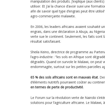
manipulation des produits. J’explique (aux clients
utiliser. Et j’ai la chance d’avoir suivi une formati
afin de savoir quel type d’engrais peut être utili
agro-commerçante malawite.
En 2006, les leaders africains avaient souhaité 
engrais, dans une déclaration à Abuja, au Nigeria
verte sue le continent. Seulement, les faits sont là
résultat satisfaisant.
Sheila Keino, directrice de programme au Partenari
l’agro-industrie : “les sols en Afrique sont dégra
dégradés. Quand on survole le Malawi, on peut vr
endommagée, surtout sur les petites parcelles ag
65 % des sols africains sont en mauvais état
. De
d‘éléments nutritifs pourraient coûter au contine
en termes de perte de productivité
.
Le Forum sur la révolution verte de Nairobi s’int
solutions pour l’agriculture africaine. Le Malawi, 