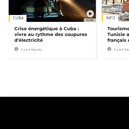
CUBA
INFO
01:54
Crise énergétique à Cuba :
Tourisme
vivre au rythme des coupures
Tunisie 
d'électricité
français
Il y a 4 heures
Il y a 6 h