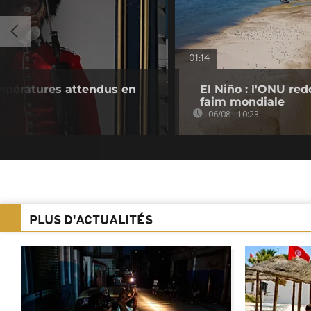
01:14
empératures attendus en
El Niño : l'ONU re
faim mondiale
06/08 - 10:23
PLUS D'ACTUALITÉS