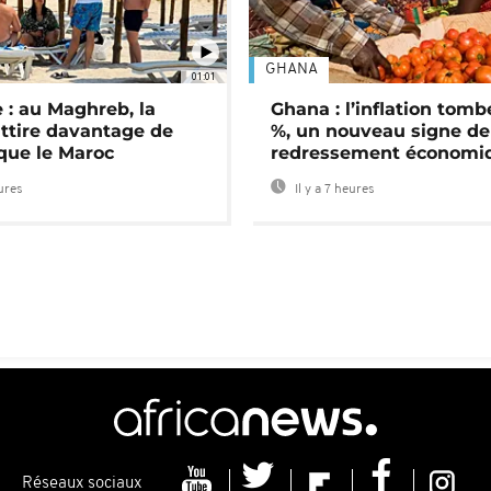
GHANA
01:01
 : au Maghreb, la
Ghana : l’inflation tomb
attire davantage de
%, un nouveau signe de
 que le Maroc
redressement économi
eures
Il y a 7 heures
Réseaux sociaux