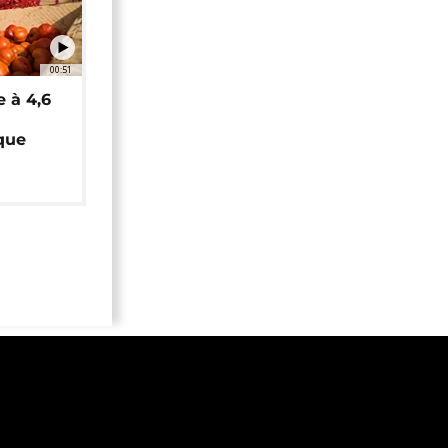
00:51
e à 4,6
que