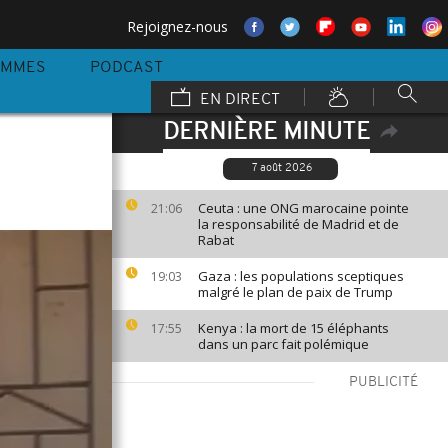
Rejoignez-nous
AMMES
PODCAST
EN DIRECT
DERNIÈRE MINUTE
7 août 2026
Ceuta : une ONG marocaine pointe
21:06
la responsabilité de Madrid et de
Rabat
Gaza : les populations sceptiques
19:03
malgré le plan de paix de Trump
Kenya : la mort de 15 éléphants
17:55
dans un parc fait polémique
PUBLICITÉ