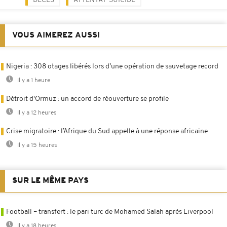
DÉCÈS
ATTENTAT-SUICIDE
VOUS AIMEREZ AUSSI
Nigeria : 308 otages libérés lors d’une opération de sauvetage record
Il y a 1 heure
Détroit d'Ormuz : un accord de réouverture se profile
Il y a 12 heures
Crise migratoire : l’Afrique du Sud appelle à une réponse africaine
Il y a 15 heures
SUR LE MÊME PAYS
Football – transfert : le pari turc de Mohamed Salah après Liverpool
Il y a 18 heures