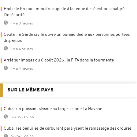
Haïti : le Premier ministre appelle à la tenue des élections malgré
l'insécurité
Il y a 3 heures
Ceuta : la Garde civile ouvre un bureau dédié aux personnes portées
disparues
Il y a 4 heures
Arrêt sur images du 6 août 2026 : la FIFA dans la tourmente
Il y a 4 heures
SUR LE MÊME PAYS
Cuba : un puissant séisme au large secoue La Havane
09/06 - 09:56
Cuba : les pénuries de carburant paralysent le ramassage des ordures
04/06 - 09:29