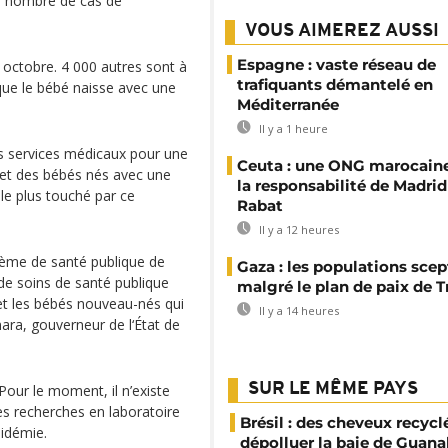
 le nombre de cas de
VOUS AIMEREZ AUSSI
Espagne : vaste réseau de
s octobre. 4 000 autres sont à
trafiquants démantelé en
que le bébé naisse avec une
Méditerranée
Il y a 1 heure
les services médicaux pour une
Ceuta : une ONG marocaine
 et des bébés nés avec une
la responsabilité de Madrid
 le plus touché par ce
Rabat
Il y a 12 heures
ème de santé publique de
Gaza : les populations sce
 de soins de santé publique
malgré le plan de paix de 
et les bébés nouveau-nés qui
Il y a 14 heures
ara, gouverneur de l‘État de
SUR LE MÊME PAYS
 Pour le moment, il n’existe
es recherches en laboratoire
Brésil : des cheveux recycl
pidémie.
dépolluer la baie de Guana