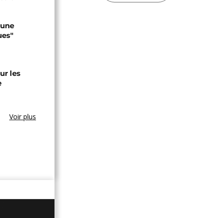
 une
ues"
ur les
e
Voir plus