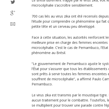
Le Brésil durement frappé par le virus zika, voit
microcéphalie s’accroître sensiblement.
700 cas liés au virus zika ont été recensés depui
l‘étude pour comprendre ce phénomène qui fait 
petite tête et un cerveau peu développé.
Face à cette situation, les autorités renforcent 
meilleure prise en charge des femmes enceintes
microcéphalie. C’est le cas de Pernambuco, l’Etat
phénomène au Brésil.
“Le gouvernement de Pernambuco ajuste le syst
l‘État pour s’assurer que tous les établissements
sont prêts à servir toutes les femmes enceintes 
souffrent de microcéphalie”, a affirmé Paulo Cam
Pernambuco.
Le virus zika est transmis par le moustique tigre.
aucun traitement pour le combattre. Toutefois, l
se multiplient pour trouver une parade contre l‘é