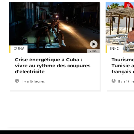
CUBA
INFO
01:54
Crise énergétique à Cuba :
Tourisme
vivre au rythme des coupures
Tunisie 
d'électricité
français
Il y a 16 heures
Il y a 19 h