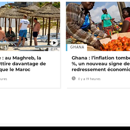
GHANA
01:01
 : au Maghreb, la
Ghana : l’inflation tomb
attire davantage de
%, un nouveau signe de
 que le Maroc
redressement économi
eures
Il y a 19 heures