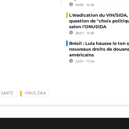
04/08 - 10:49
L'éradication du VIH/SIDA,
question de "choix politiq
selon l'ONUSIDA
28/07 - 16:40
Brésil : Lula hausse le ton s
nouveaux droits de douan
américains
22/07 - 15:56
SANTÉ
VIRUS ZIKA