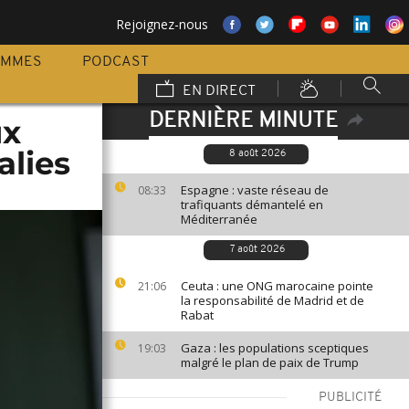
Rejoignez-nous
AMMES
PODCAST
EN DIRECT
DERNIÈRE MINUTE
ux
alies
8 août 2026
Espagne : vaste réseau de
08:33
trafiquants démantelé en
Méditerranée
7 août 2026
Ceuta : une ONG marocaine pointe
21:06
la responsabilité de Madrid et de
Rabat
Gaza : les populations sceptiques
19:03
malgré le plan de paix de Trump
PUBLICITÉ