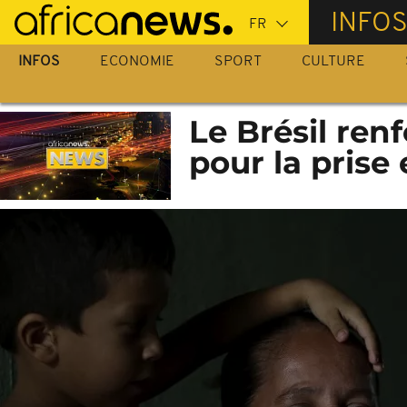
Passer
INFO
au
contenu
INFOS
ECONOMIE
SPORT
CULTURE
principal
Le Brésil ren
pour la prise