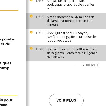
Kenya : un fauteuil roulant
12:48
écologique et abordable pour les
enfants
Meta condamné à 942 millions de
12:08
dollars pour non protection des
mineurs
USA : Qui est Abdul El-Sayed,
11:56
l’Américano-Égyptien qui bouscule
 pointe
les démocrates ?
 et de
Une semaine après l’afflux massif
11:45
de migrants, Ceuta face à l’urgence
humanitaire
ptiques
PUBLICITÉ
Trump
és pour
VOIR PLUS
bara