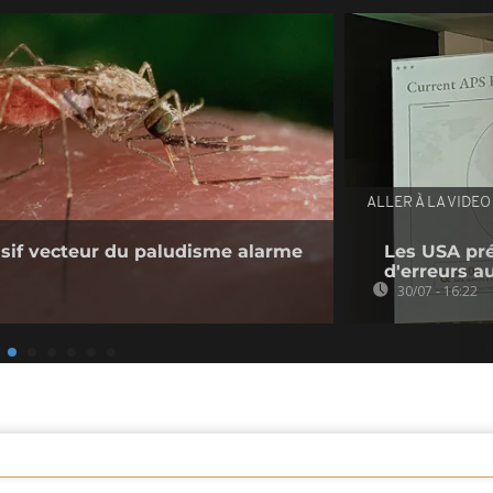
ALLER À LA VIDEO
sif vecteur du paludisme alarme
Les USA pré
d'erreurs a
30/07 - 16:22