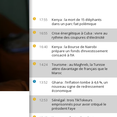
Kenya : la mort de 15 éléphants
17:55
dans un parc fait polémique
Crise énergétique à Cuba : vivre au
16:55
rythme des coupures d'électricité
Kenya : la Bourse de Nairobi
16:40
prépare un fonds d’investissement
consacré à l’IA
Tourisme : au Maghreb, la Tunisie
14:24
attire davantage de français que le
Maroc
Ghana : l’inflation tombe à 4,6 %, un
13:52
nouveau signe de redressement
économique
Sénégal : trois TikTokeurs
12:53
emprisonnés pour avoir critiqué le
président Faye