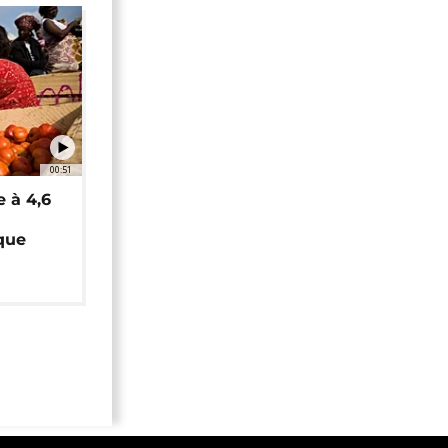
00:51
e à 4,6
que