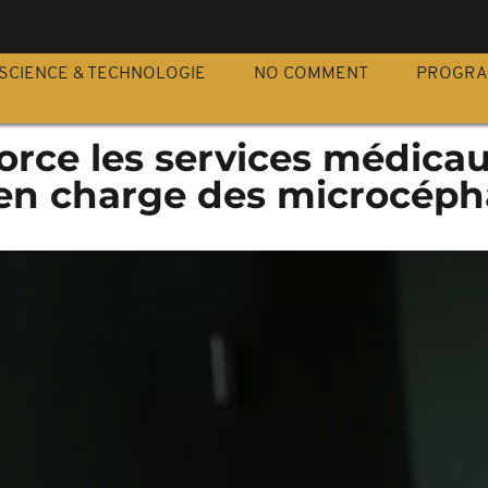
S
SCIENCE & TECHNOLOGIE
NO COMMENT
PROGR
force les services médica
 en charge des microcéph