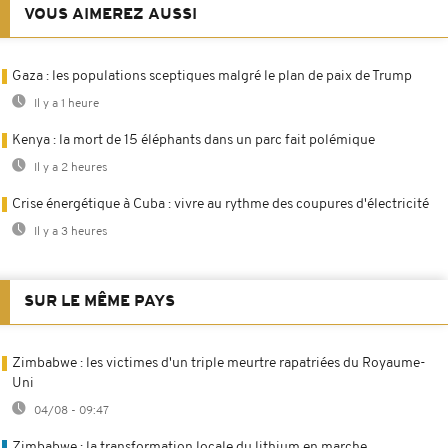
VOUS AIMEREZ AUSSI
Gaza : les populations sceptiques malgré le plan de paix de Trump
Il y a 1 heure
Kenya : la mort de 15 éléphants dans un parc fait polémique
Il y a 2 heures
Crise énergétique à Cuba : vivre au rythme des coupures d'électricité
Il y a 3 heures
SUR LE MÊME PAYS
Zimbabwe : les victimes d'un triple meurtre rapatriées du Royaume-
Uni
04/08 - 09:47
Zimbabwe : la transformation locale du lithium en marche