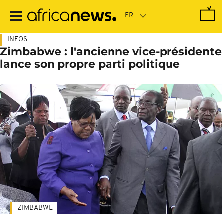
Passer
au
contenu
principal
INFOS
Zimbabwe : l'ancienne vice-présidente
lance son propre parti politique
ZIMBABWE