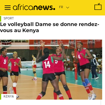
Passer
au
contenu
principal
SPORT
Le volleyball Dame se donne rendez-
vous au Kenya
KENYA