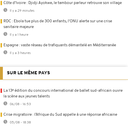
Côte d'Ivoire : Djidji Ayokwe, le tambour parleur retrouve son village
Il y a 29 minutes
RDC : Ebola tue plus de 300 enfants, l'ONU alerte sur une crise
sanitaire majeure
Il y a 1 heure
Espagne : vaste réseau de trafiquants démantelé en Méditerranée
Il y a 3 heures
SUR LE MÊME PAYS
La 13ᵉ édition du concours international de ballet sud-africain ouvre
la scène aux jeunes talents
06/08 - 16:53
Crise migratoire : l’Afrique du Sud appelle à une réponse africaine
05/08 - 18:38