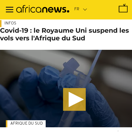
Passer
au
contenu
principal
INFOS
Covid-19 : le Royaume Uni suspend les
vols vers l'Afrique du Sud
AFRIQUE DU SUD
-