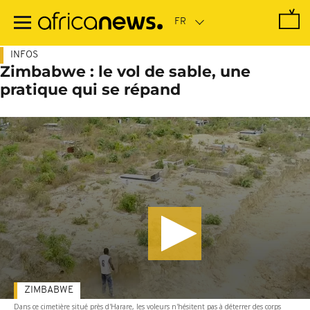
Passer
au
contenu
principal
INFOS
Zimbabwe : le vol de sable, une
pratique qui se répand
ZIMBABWE
Dans ce cimetière situé près d'Harare, les voleurs n'hésitent pas à déterrer des corps