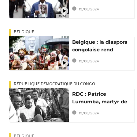
la dépouille de Patrice
13/08/2024
Lumumba
00:52
BELGIQUE
Belgique : la diaspora
congolaise rend
hommage à Patrice
13/08/2024
Lumumba
01:38
RÉPUBLIQUE DÉMOCRATIQUE DU CONGO
RDC : Patrice
Lumumba, martyr de
l'indépendance
13/08/2024
congolaise
BELGIQUE