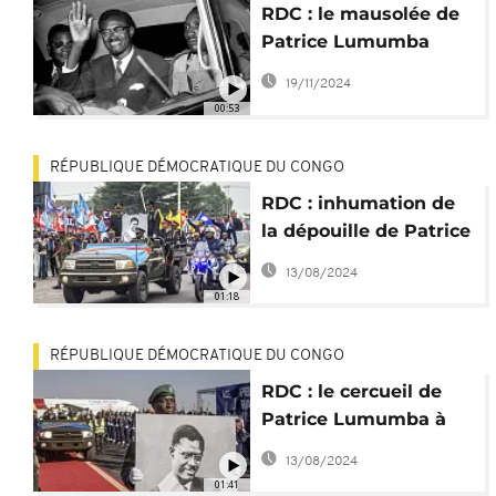
RDC : le mausolée de
Patrice Lumumba
vandalisé
19/11/2024
00:53
RÉPUBLIQUE DÉMOCRATIQUE DU CONGO
RDC : inhumation de
la dépouille de Patrice
Lumumba
13/08/2024
01:18
RÉPUBLIQUE DÉMOCRATIQUE DU CONGO
RDC : le cercueil de
Patrice Lumumba à
Shilatembo, le lieu du
13/08/2024
crime
01:41