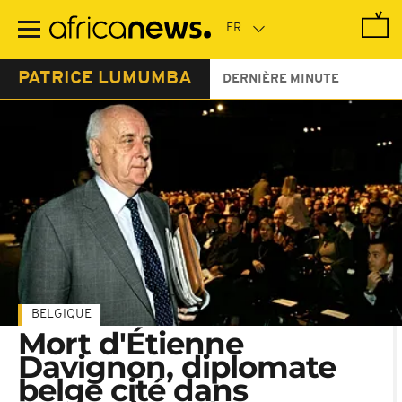
Passer
au
contenu
principal
PATRICE LUMUMBA
DERNIÈRE MINUTE
BELGIQUE
Mort d'Étienne
Davignon, diplomate
belge cité dans