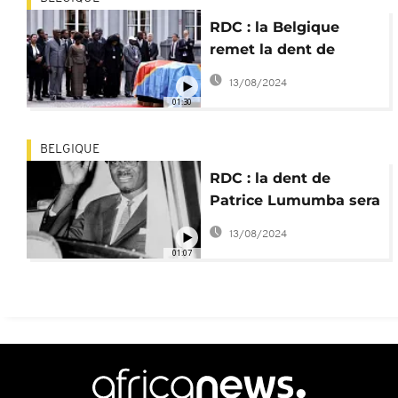
RDC : la Belgique
remet la dent de
Patrice Lumumba à
13/08/2024
ses proches
01:30
BELGIQUE
RDC : la dent de
Patrice Lumumba sera
restituée à sa famille
13/08/2024
01:07