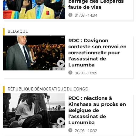
barrage des Leopards
faute de visa
31/03 - 14:34
BELGIQUE
RDC : Davignon
conteste son renvoi en
correctionnelle pour
l'assassinat de
Lumumba
01:14
30/03 - 16:09
RÉPUBLIQUE DÉMOCRATIQUE DU CONGO
RDC : réactions à
Kinshasa au procès en
Belgique de
l'assassinat de
Lumumba
02:18
20/03 - 10:32