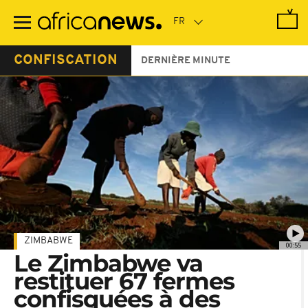
Passer
au
contenu
principal
CONFISCATION
DERNIÈRE MINUTE
ZIMBABWE
00:55
Le Zimbabwe va
restituer 67 fermes
confisquées à des