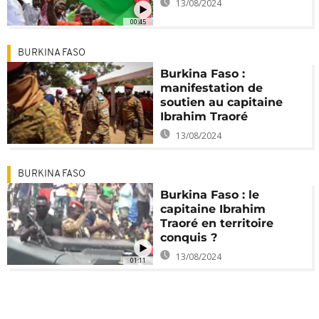
13/08/2024
00:45
BURKINA FASO
Burkina Faso :
manifestation de
soutien au capitaine
Ibrahim Traoré
13/08/2024
BURKINA FASO
Burkina Faso : le
capitaine Ibrahim
Traoré en territoire
conquis ?
13/08/2024
01:11