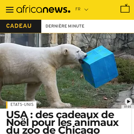
Passer
au
contenu
principal
CADEAU
DERNIÈRE MINUTE
ETATS-UNIS
01:05
USA : des cadeaux de
Noël pour les animaux
du zoo de Chicago