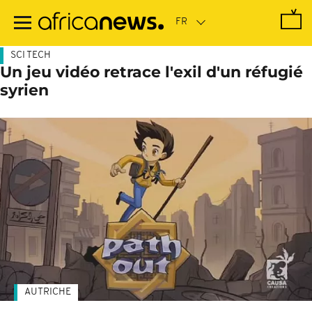
Passer
au
contenu
principal
SCI TECH
Un jeu vidéo retrace l'exil d'un réfugié
syrien
AUTRICHE