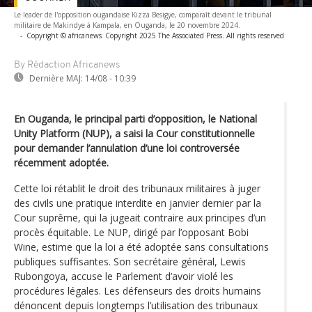
Le leader de l'opposition ougandaise Kizza Besigye, comparaît devant le tribunal
militaire de Makindye à Kampala, en Ouganda, le 20 novembre 2024.
-
Copyright © africanews
Copyright 2025 The Associated Press. All rights reserved
By Rédaction Africanews
Dernière MAJ:
14/08 - 10:39
En Ouganda, le principal parti d’opposition, le National
Unity Platform (NUP), a saisi la Cour constitutionnelle
pour demander l’annulation d’une loi controversée
récemment adoptée.
Cette loi rétablit le droit des tribunaux militaires à juger
des civils une pratique interdite en janvier dernier par la
Cour suprême, qui la jugeait contraire aux principes d’un
procès équitable. Le NUP, dirigé par l’opposant Bobi
Wine, estime que la loi a été adoptée sans consultations
publiques suffisantes. Son secrétaire général, Lewis
Rubongoya, accuse le Parlement d’avoir violé les
procédures légales. Les défenseurs des droits humains
dénoncent depuis longtemps l’utilisation des tribunaux