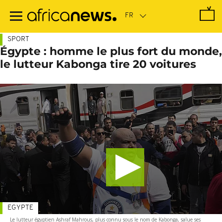
Passer
au
contenu
principal
SPORT
Égypte : homme le plus fort du monde,
le lutteur Kabonga tire 20 voitures
EGYPTE
Le lutteur égyptien Ashraf Mahrous, plus connu sous le nom de Kabonga, salue ses