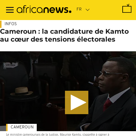
Passer
au
contenu
principal
INFOS
Cameroun : la candidature de Kamto
au cœur des tensions électorales
CAMEROUN
Le ministre camerounais de la Justice, Maurice Kamto, s'apprête à signer à