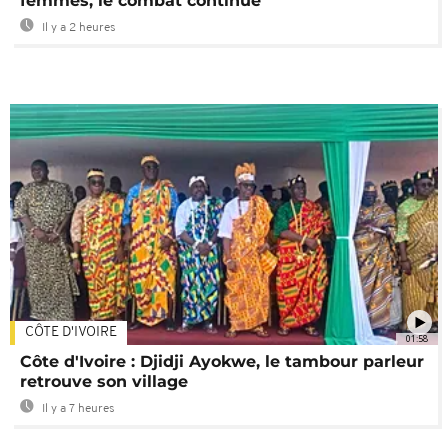
femmes, le combat continue
Il y a 2 heures
CÔTE D'IVOIRE
01:58
Côte d'Ivoire : Djidji Ayokwe, le tambour parleur
retrouve son village
Il y a 7 heures