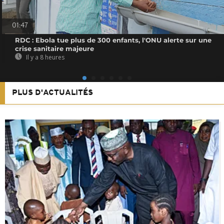
01:47
RDC : Ebola tue plus de 300 enfants, l'ONU alerte sur une
crise sanitaire majeure
Il y a 8 heures
PLUS D'ACTUALITÉS