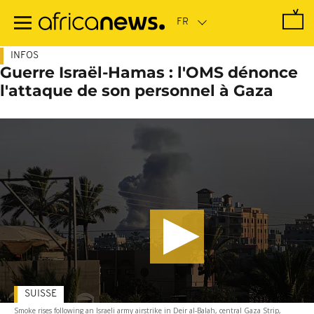
Passer
au
contenu
principal
INFOS
Guerre Israël-Hamas : l'OMS dénonce
l'attaque de son personnel à Gaza
SUISSE
Smoke rises following an Israeli army airstrike in Deir al-Balah, central Gaza Strip,