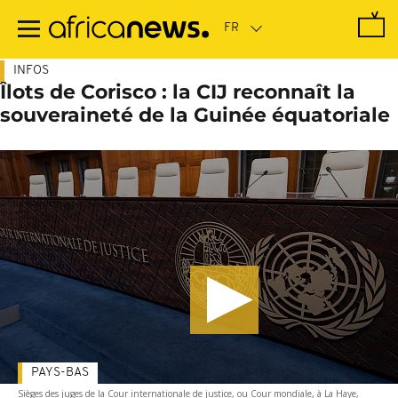
Passer
au
contenu
principal
INFOS
Îlots de Corisco : la CIJ reconnaît la
souveraineté de la Guinée équatoriale
PAYS-BAS
Sièges des juges de la Cour internationale de justice, ou Cour mondiale, à La Haye,