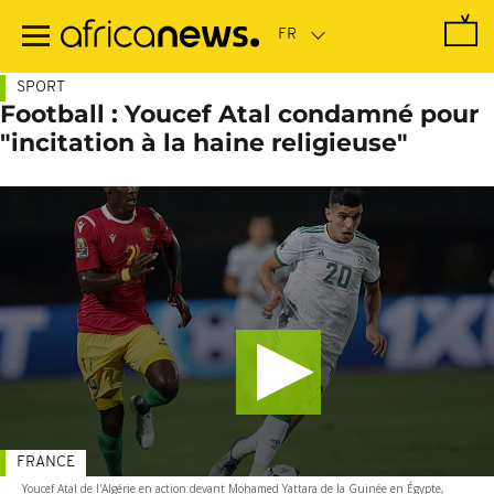
Passer
au
contenu
principal
SPORT
Football : Youcef Atal condamné pour
"incitation à la haine religieuse"
FRANCE
Youcef Atal de l'Algérie en action devant Mohamed Yattara de la Guinée en Égypte,