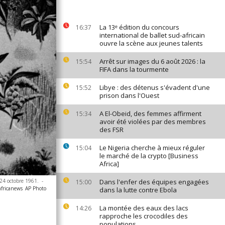
La 13ᵉ édition du concours
16:37
international de ballet sud-africain
ouvre la scène aux jeunes talents
Arrêt sur images du 6 août 2026 : la
15:54
FIFA dans la tourmente
Libye : des détenus s'évadent d'une
15:52
prison dans l'Ouest
A El-Obeid, des femmes affirment
15:34
avoir été violées par des membres
des FSR
Le Nigeria cherche à mieux réguler
15:04
le marché de la crypto [Business
Africa]
 24 octobre 1961.
-
Dans l'enfer des équipes engagées
15:00
africanews
AP Photo
dans la lutte contre Ebola
La montée des eaux des lacs
14:26
rapproche les crocodiles des
populations