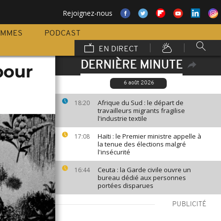
Rejoignez-nous
AMMES
PODCAST
EN DIRECT
DERNIÈRE MINUTE
pour
6 août 2026
Afrique du Sud : le départ de
18:20
travailleurs migrants fragilise
l'industrie textile
Haïti : le Premier ministre appelle à
17:08
la tenue des élections malgré
l'insécurité
Ceuta : la Garde civile ouvre un
16:44
bureau dédié aux personnes
portées disparues
PUBLICITÉ