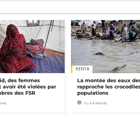
KENYA
id, des femmes
La montée des eaux des
 avoir été violées par
rapproche les crocodile
bres des FSR
populations
eures
Il y a 4 heures