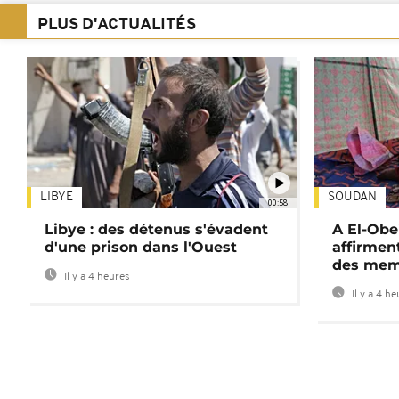
PLUS D'ACTUALITÉS
LIBYE
SOUDAN
00:58
Libye : des détenus s'évadent
A El-Obe
d'une prison dans l'Ouest
affirment
des mem
Il y a 4 heures
Il y a 4 h