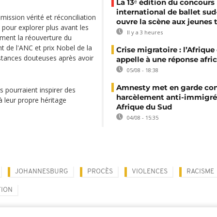
La 13ᵉ édition du concours
international de ballet sud
mission vérité et réconciliation
ouvre la scène aux jeunes 
 pour explorer plus avant les
Il y a 3 heures
mment la réouverture du
t de l'ANC et prix Nobel de la
Crise migratoire : l’Afriqu
nstances douteuses après avoir
appelle à une réponse afri
05/08 - 18:38
Amnesty met en garde con
s pourraient inspirer des
harcèlement anti-immigré
à leur propre héritage
Afrique du Sud
04/08 - 15:35
JOHANNESBURG
PROCÈS
VIOLENCES
RACISME
TION