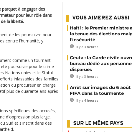
 le parquet à engager des
ormateur pour leur rôle dans
VOUS AIMEREZ AUSSI
e la liberté.
Haïti : le Premier ministre 
la tenue des élections mal
ment de les poursuivre pour
l'insécurité
es contre l'humanité, y
Il y a 3 heures
Ceuta : la Garde civile ouvr
 moment comme un tournant
bureau dédié aux personne
 été poursuivie pour le crime
disparues
es Nations unies et le Statut
Il y a 3 heures
efforts inlassables des familles
ination du procureur en charge
Arrêt sur images du 6 août 
catif plus de quarante ans après
FIFA dans la tourmente
Il y a 4 heures
ions spécifiques des accusés,
ème d'oppression plus large.
 du Sud et s'inscrit dans des
SUR LE MÊME PAYS
artheid.