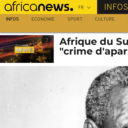
Passer
INFO
au
contenu
INFOS
ECONOMIE
SPORT
CULTURE
principal
Afrique du Su
"crime d'apar