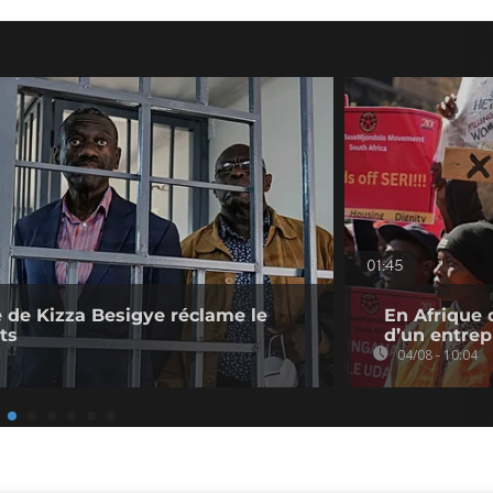
01:45
 de Kizza Besigye réclame le
En Afrique 
ts
d’un entre
04/08 - 10:04