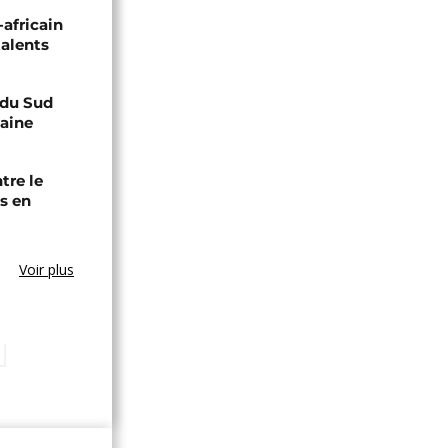
-africain
talents
e du Sud
caine
tre le
s en
Voir plus