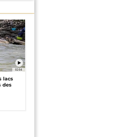
02:04
 lacs
s des