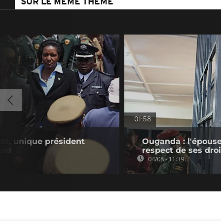
SUR LE MÊME THÈME
01:58
tt, unique président
Ouganda : l'épouse
eid
respect de ses droi
04/08 - 11:39