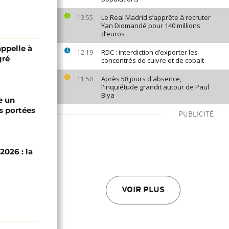
Le Real Madrid s’apprête à recruter
13:55
Yan Diomandé pour 140 millions
d’euros
appelle à
RDC : interdiction d’exporter les
12:19
gré
concentrés de cuivre et de cobalt
Après 58 jours d'absence,
11:50
l'inquiétude grandit autour de Paul
Biya
e un
s portées
PUBLICITÉ
2026 : la
VOIR PLUS