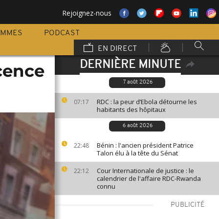
Rejoignez-nous
AMMES
PODCAST
EN DIRECT
DERNIÈRE MINUTE
scence
7 août 2026
RDC : la peur d’Ebola détourne les
07:17
habitants des hôpitaux
6 août 2026
Bénin : l'ancien président Patrice
22:48
Talon élu à la tête du Sénat
Cour Internationale de justice : le
22:12
calendrier de l'affaire RDC-Rwanda
connu
PUBLICITÉ