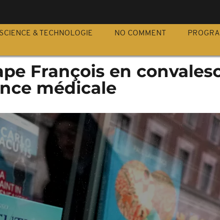
S
SCIENCE & TECHNOLOGIE
NO COMMENT
PROGR
pape François en convale
ance médicale