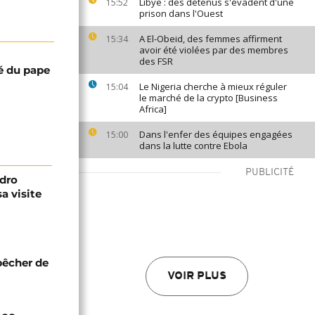
Libye : des détenus s'évadent d'une
15:52
prison dans l'Ouest
A El-Obeid, des femmes affirment
15:34
avoir été violées par des membres
des FSR
é du pape
Le Nigeria cherche à mieux réguler
15:04
le marché de la crypto [Business
Africa]
Dans l'enfer des équipes engagées
15:00
dans la lutte contre Ebola
PUBLICITÉ
edro
a visite
pêcher de
VOIR PLUS