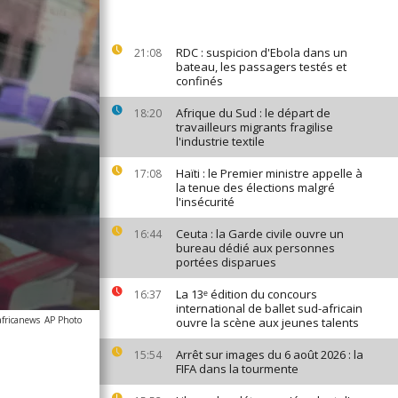
RDC : suspicion d'Ebola dans un
21:08
bateau, les passagers testés et
confinés
Afrique du Sud : le départ de
18:20
travailleurs migrants fragilise
l'industrie textile
Haïti : le Premier ministre appelle à
17:08
la tenue des élections malgré
l'insécurité
Ceuta : la Garde civile ouvre un
16:44
bureau dédié aux personnes
portées disparues
La 13ᵉ édition du concours
16:37
international de ballet sud-africain
africanews
AP Photo
ouvre la scène aux jeunes talents
Arrêt sur images du 6 août 2026 : la
15:54
FIFA dans la tourmente