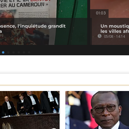
01:03
bsence, l'inquiétude grandit
Un moustiq
a
les villes a
05/08 - 14:14