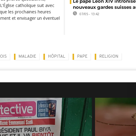
Le pape Léon XIV intronise
L’Église catholique suit avec
nouveaux gardes suisses a
s que les prochaines heures
07/05 - 13:42
ement et envisager un éventuel
OIS
MALADIE
HÔPITAL
PAPE
RELIGION