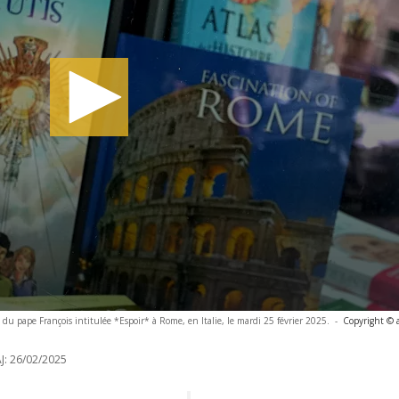
du pape François intitulée *Espoir* à Rome, en Italie, le mardi 25 février 2025.
-
Copyright © 
J:
26/02/2025