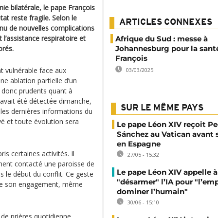
ie bilatérale, le pape François
t reste fragile. Selon le
ARTICLES CONNEXES
onnu de nouvelles complications
l’assistance respiratoire et
Afrique du Sud : messe à
orés.
Johannesburg pour la sant
François
nt vulnérable face aux
03/03/2025
ne ablation partielle d’un
 donc prudents quant à
e avait été détectée dimanche,
SUR LE MÊME PAYS
 les dernières informations du
é et toute évolution sera
Le pape Léon XIV reçoit P
Sánchez au Vatican avant s
en Espagne
is certaines activités. Il
27/05 - 15:32
mment contacté une paroisse de
Le pape Léon XIV appelle à
s le début du conflit. Ce geste
"désarmer" l’IA pour "l’em
vre son engagement, même
dominer l’humain"
30/06 - 15:10
 de prières quotidienne,