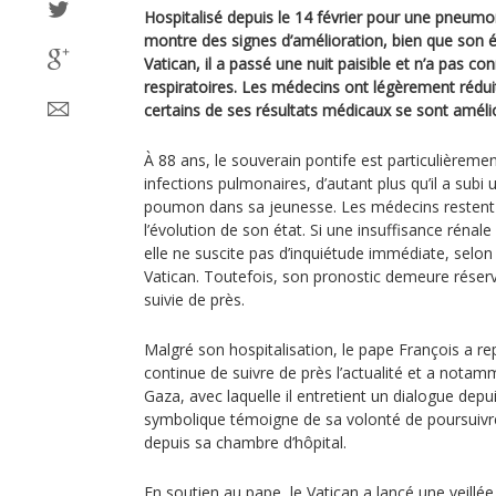
Hospitalisé depuis le 14 février pour une pneumon
montre des signes d’amélioration, bien que son éta
Vatican, il a passé une nuit paisible et n’a pas c
respiratoires. Les médecins ont légèrement réduit 
certains de ses résultats médicaux se sont améli
À 88 ans, le souverain pontife est particulièreme
infections pulmonaires, d’autant plus qu’il a subi u
poumon dans sa jeunesse. Les médecins restent
l’évolution de son état. Si une insuffisance rénal
elle ne suscite pas d’inquiétude immédiate, selon
Vatican. Toutefois, son pronostic demeure réserv
suivie de près.
Malgré son hospitalisation, le pape François a repr
continue de suivre de près l’actualité et a nota
Gaza, avec laquelle il entretient un dialogue depui
symbolique témoigne de sa volonté de poursui
depuis sa chambre d’hôpital.
En soutien au pape, le Vatican a lancé une veillée