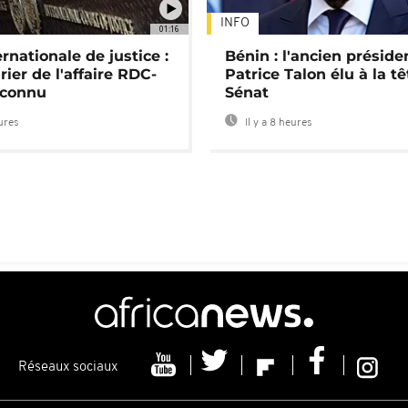
INFO
01:16
rnationale de justice :
Bénin : l'ancien préside
rier de l'affaire RDC-
Patrice Talon élu à la t
connu
Sénat
eures
Il y a 8 heures
Réseaux sociaux