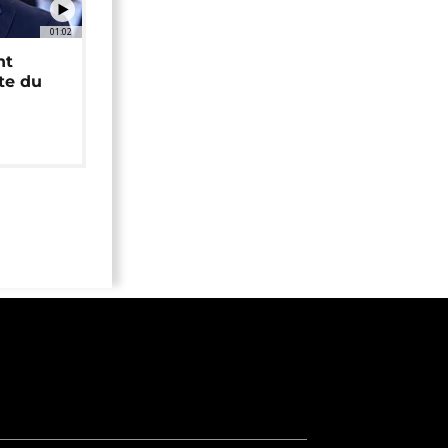
01:02
nt
ête du