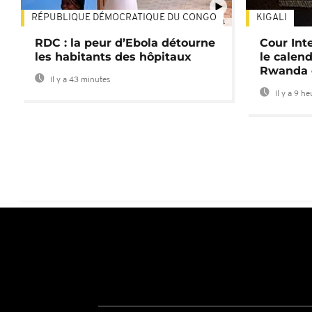
RÉPUBLIQUE DÉMOCRATIQUE DU CONGO
KIGALI
01:34
RDC : la peur d’Ebola détourne
Cour Inte
les habitants des hôpitaux
le calend
Rwanda 
Il y a 43 minutes
Il y a 9 h