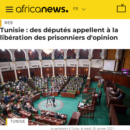
Passer
au
contenu
principal
WEB
Tunisie : des députés appellent à la
libération des prisonniers d'opinion
TUNISIE
Le parlement à Tunis, le mardi 26 janvier 2021
-