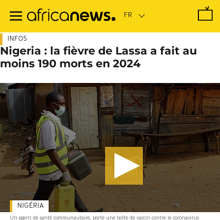
Passer
au
contenu
principal
INFOS
Nigeria : la fièvre de Lassa a fait au
moins 190 morts en 2024
NIGÉRIA
Un agent de santé communautaire, porte une boîte de vaccin contre le coronavirus