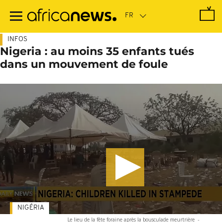
Passer
au
contenu
principal
INFOS
Nigeria : au moins 35 enfants tués
dans un mouvement de foule
NIGÉRIA
Le lieu de la fête foraine après la bousculade meurtrière
-