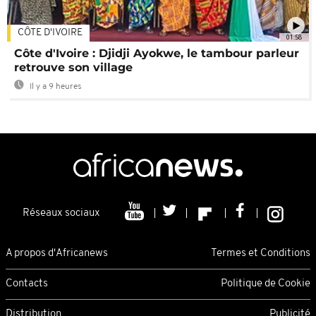
CÔTE D'IVOIRE
01:58
Côte d'Ivoire : Djidji Ayokwe, le tambour parleur
retrouve son village
Il y a 9 heures
Réseaux sociaux
A propos d'Africanews
Termes et Conditions
Contacts
Politique de Cookie
Distribution
Publicité