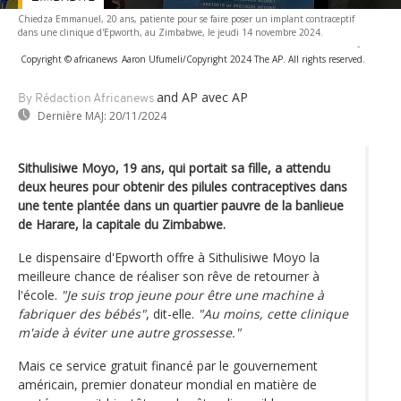
Chiedza Emmanuel, 20 ans, patiente pour se faire poser un implant contraceptif
dans une clinique d'Epworth, au Zimbabwe, le jeudi 14 novembre 2024.
-
Copyright © africanews
Aaron Ufumeli/Copyright 2024 The AP. All rights reserved.
and AP
avec AP
By Rédaction Africanews
Dernière MAJ:
20/11/2024
Sithulisiwe Moyo, 19 ans, qui portait sa fille, a attendu
deux heures pour obtenir des pilules contraceptives dans
une tente plantée dans un quartier pauvre de la banlieue
de Harare, la capitale du Zimbabwe.
Le dispensaire d'Epworth offre à Sithulisiwe Moyo la
meilleure chance de réaliser son rêve de retourner à
l'école.
"Je suis trop jeune pour être une machine à
fabriquer des bébés"
, dit-elle.
"Au moins, cette clinique
m'aide à éviter une autre grossesse."
Mais ce service gratuit financé par le gouvernement
américain, premier donateur mondial en matière de