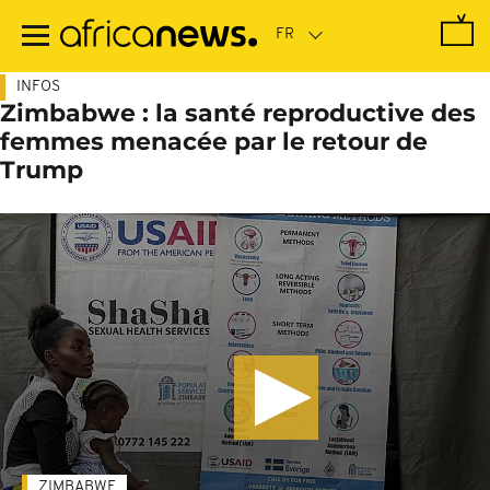
Passer
au
contenu
principal
INFOS
Zimbabwe : la santé reproductive des
femmes menacée par le retour de
Trump
ZIMBABWE