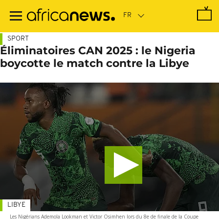
Passer
au
contenu
principal
SPORT
Éliminatoires CAN 2025 : le Nigeria
boycotte le match contre la Libye
LIBYE
Les Nigérians Ademola Lookman et Victor Osimhen lors du 8e de finale de la Coupe