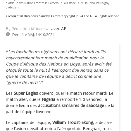
d'Afrique des Nations contre le Cameroun, au stade Félix Houphouët-Boigny
d'Abidjan
-
Copyright © africanews
Sunday Alamba/Copyright 2024 The AP. All rights reserved
avec AP
By Rédaction Africanews
Dernière MAJ:
14/10/2024
*
Les footballeurs nigérians ont déclaré lundi qu'ils
boycotteraient leur match de qualification pour la
Coupe d'Afrique des Nations en Libye, après avoir été
bloqués toute la nuit à l'aéroport d'Al Abraq dans ce
que le capitaine de l'équipe a décrit comme une
"guerre de nerfs"
.
*
Les
Super Eagles
doivent jouer le match retour mardi. Le
match aller, que le
Nigeria
a remporté 1-0 vendredi, a
donné lieu à des
accusations similaires de sabotage
de la
part de l'équipe libyenne.
Le capitaine de l'équipe,
William Troost-Ekong
, a déclaré
que l'avion devait atterrir à l'aéroport de Benghazi, mais