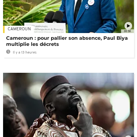
CAMEROUN
00:59
Cameroun : pour pallier son absence, Paul Biya
multiplie les décrets
Il y a 13 heures