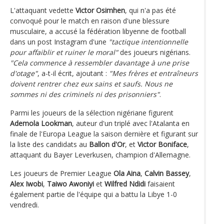
L'attaquant vedette
Victor Osimhen
, qui n'a pas été
convoqué pour le match en raison d'une blessure
musculaire, a accusé la fédération libyenne de football
dans un post Instagram d'une
"tactique intentionnelle
pour affaiblir et ruiner le moral"
des joueurs nigérians.
"Cela commence à ressembler davantage à une prise
d'otage"
, a-t-il écrit, ajoutant :
"Mes frères et entraîneurs
doivent rentrer chez eux sains et saufs. Nous ne
sommes ni des criminels ni des prisonniers"
.
Parmi les joueurs de la sélection nigériane figurent
Ademola Lookman
, auteur d'un triplé avec l'Atalanta en
finale de l'Europa League la saison dernière et figurant sur
la liste des candidats au
Ballon d'Or
, et
Victor Boniface
,
attaquant du Bayer Leverkusen, champion d'Allemagne.
Les joueurs de Premier League
Ola Aina
,
Calvin Bassey
,
Alex Iwobi
,
Taiwo Awoniyi
et
Wilfred Ndidi
faisaient
également partie de l'équipe qui a battu la Libye 1-0
vendredi.