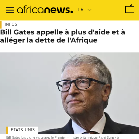
Passer
au
contenu
principal
INFOS
Bill Gates appelle à plus d'aide et à
alléger la dette de l'Afrique
ETATS-UNIS
Bill Gates lors d'une visite avec le Premier ministre britannique Rishi Sunak à