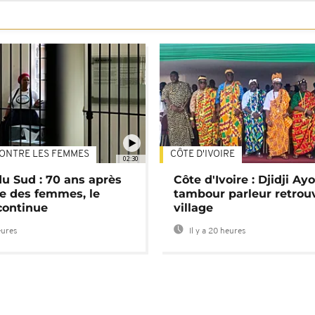
ONTRE LES FEMMES
CÔTE D'IVOIRE
02:30
du Sud : 70 ans après
Côte d'Ivoire : Djidji Ay
e des femmes, le
tambour parleur retrou
continue
village
eures
Il y a 20 heures