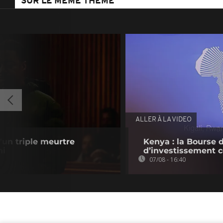
SUR LE MÊME THÈME
ALLER À LA VIDEO
'un triple meurtre
Kenya : la Bourse 
ni
d’investissement c
07/08 - 16:40