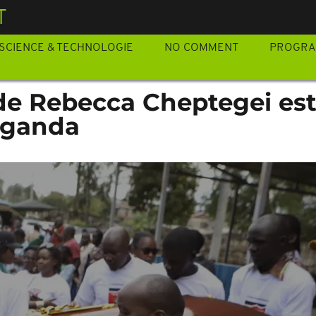
T
SCIENCE & TECHNOLOGIE
NO COMMENT
PROGR
 de Rebecca Cheptegei es
uganda