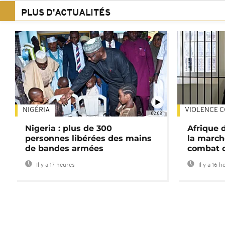
PLUS D'ACTUALITÉS
NIGÉRIA
VIOLENCE C
02:08
Nigeria : plus de 300
Afrique 
personnes libérées des mains
la march
de bandes armées
combat 
Il y a 17 heures
Il y a 16 h