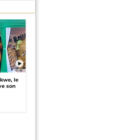
01:58
okwe, le
ve son