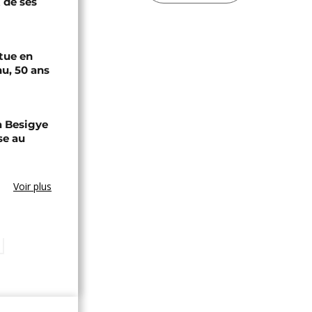
 de ses
tue en
u, 50 ans
a Besigye
se au
Voir plus