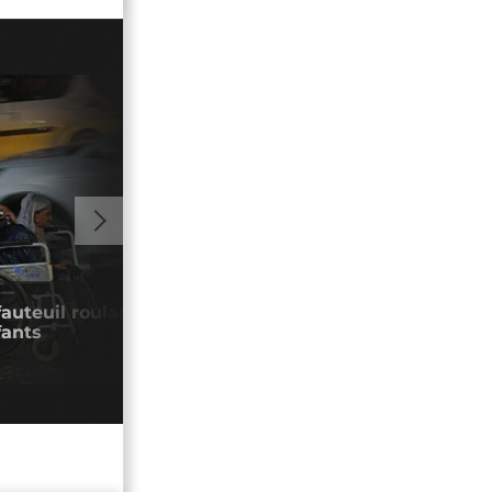
02:04
fauteuil roulant écologique et abordable
La m
fants
croc
06/0