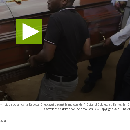
e olympique ougandaise Rebecca Cheptegei devant la morgue de l'hôpital d'Eldoret, au Kenya, le 
Copyright © africanews
Andrew Kasuku/Copyright 2023 The AP. 
024