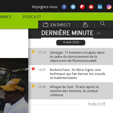
Rejoignez-nous
AMMES
PODCAST
EN DIRECT
DERNIÈRE MINUTE
t
8 août 2026
Sénégal : 71 hommes inculpés dans
17:10
le cadre du durcissement de la
répression de l’homosexualité
Burkina Faso : le Vibra-Signe, une
16:37
technique qui fait danser les sourds
et malentendants
Afrique du Sud : 70 ans après la
15:43
marche des femmes, le combat
continue
PUBLICITÉ