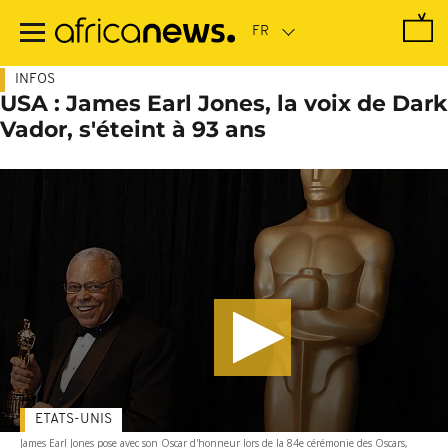
Passer
au
contenu
principal
INFOS
USA : James Earl Jones, la voix de Dark
Vador, s'éteint à 93 ans
ETATS-UNIS
James Earl Jones pose avec son Oscar d'honneur lors de la 84e cérémonie des Oscars,