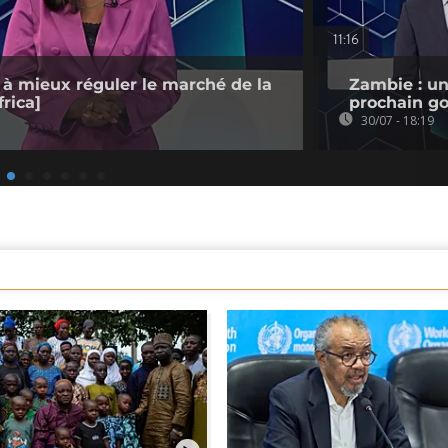
11:16
 à mieux réguler le marché de la
Zambie : un
rica]
prochain go
30/07 - 18:19