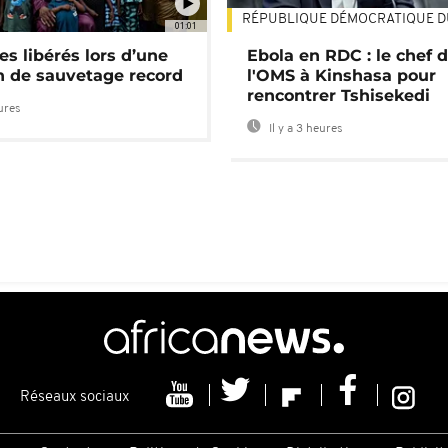
RÉPUBLIQUE DÉMOCRATIQUE 
01:01
es libérés lors d’une
Ebola en RDC : le chef 
n de sauvetage record
l'OMS à Kinshasa pour
rencontrer Tshisekedi
eures
Il y a 3 heures
Réseaux sociaux