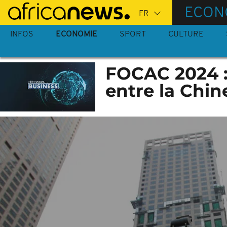
Passer
ECON
au
contenu
INFOS
ECONOMIE
SPORT
CULTURE
principal
FOCAC 2024 :
entre la Chine