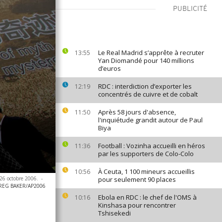
PUBLICITÉ
Le Real Madrid s’apprête à recruter
13:55
Yan Diomandé pour 140 millions
d’euros
RDC : interdiction d’exporter les
12:19
concentrés de cuivre et de cobalt
Après 58 jours d'absence,
11:50
l'inquiétude grandit autour de Paul
Biya
Football : Vozinha accueilli en héros
11:36
par les supporters de Colo-Colo
À Ceuta, 1 100 mineurs accueillis
10:56
 26 octobre 2006.
-
pour seulement 90 places
REG BAKER/AP2006
Ebola en RDC : le chef de l'OMS à
10:16
Kinshasa pour rencontrer
Tshisekedi