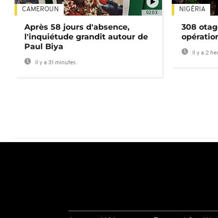
CAMEROUN
NIGÉRIA
02:03
Après 58 jours d'absence,
308 otag
l'inquiétude grandit autour de
opératio
Paul Biya
Il y a 2 h
Il y a 31 minutes