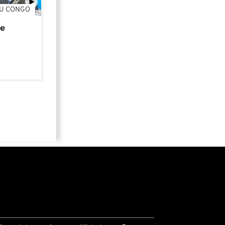
DU CONGO
01:02
de