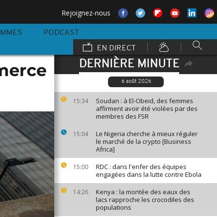
Rejoignez-nous
AMMES
PODCAST
EN DIRECT
DERNIÈRE MINUTE
merce
6 août 2026
Soudan : à El-Obeid, des femmes
15:34
affirment avoir été violées par des
membres des FSR
Le Nigeria cherche à mieux réguler
15:04
le marché de la crypto [Business
Africa]
RDC : dans l'enfer des équipes
15:00
engagées dans la lutte contre Ebola
Kenya : la montée des eaux des
14:26
lacs rapproche les crocodiles des
populations