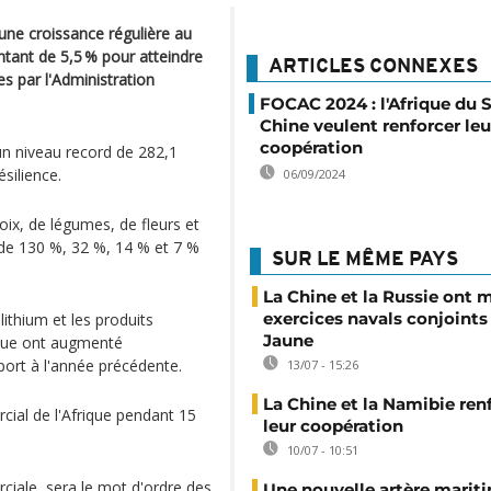
une croissance régulière au
tant de 5,5 % pour atteindre
ARTICLES CONNEXES
es par l'Administration
FOCAC 2024 : l'Afrique du S
Chine veulent renforcer leu
coopération
n niveau record de 282,1
ésilience.
06/09/2024
oix, de légumes, de fleurs et
 de 130 %, 32 %, 14 % et 7 %
SUR LE MÊME PAYS
La Chine et la Russie ont 
exercices navals conjoints
lithium et les produits
Jaune
ique ont augmenté
ort à l'année précédente.
13/07 - 15:26
La Chine et la Namibie ren
cial de l'Afrique pendant 15
leur coopération
10/07 - 10:51
iale, sera le mot d'ordre des
Une nouvelle artère marit