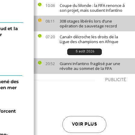
Coupe du Monde : la FIFA renonce à
10:06
son projet, mais soutient Infantino
308 otages libérés lors d’une
08:11
opération de sauvetage record
ud et la
r
Canal+ décroche les droits de la
07:20
Ligue des champions en Afrique
5 août 2026
Gianni Infantino fragilisé par une
20:52
révolte au sommet de la FIFA
PUBLICITÉ
mené des
 en mer
forcent
VOIR PLUS
ime-