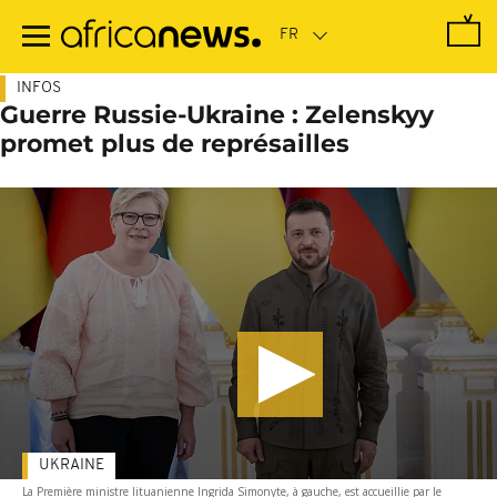
Passer
au
contenu
principal
INFOS
Guerre Russie-Ukraine : Zelenskyy
promet plus de représailles
UKRAINE
La Première ministre lituanienne Ingrida Simonyte, à gauche, est accueillie par le