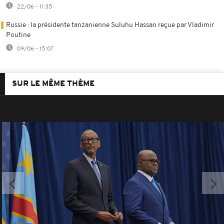
22/06 - 11:35
Russie : la présidente tanzanienne Suluhu Hassan reçue par Vladimir
Poutine
09/06 - 15:07
SUR LE MÊME THÈME