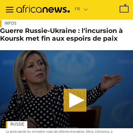
Passer
au
contenu
principal
INFOS
Guerre Russie-Ukraine : l'incursion à
Koursk met fin aux espoirs de paix
RUSSIE
La porte-parole du ministère russe des Affaires étrangères, Maria Zakharova, à