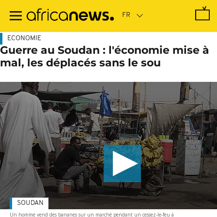
Passer
au
contenu
principal
ECONOMIE
Guerre au Soudan : l'économie mise à
mal, les déplacés sans le sou
SOUDAN
Un homme vend des bananes sur un marché pendant un cessez-le-feu à