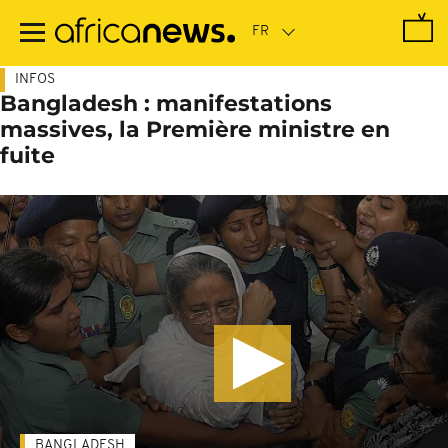
Passer
au
contenu
principal
INFOS
Bangladesh : manifestations
massives, la Première ministre en
fuite
BANGLADESH