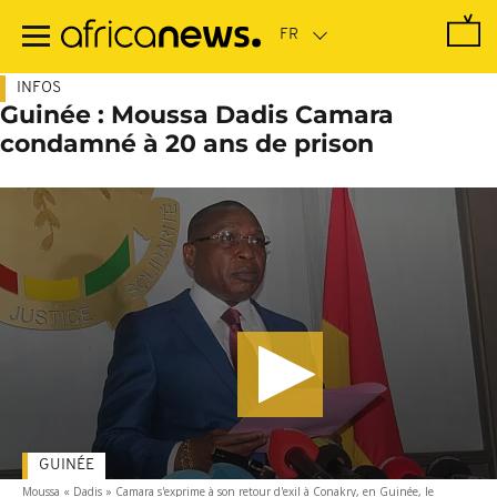
Passer
au
contenu
principal
INFOS
Guinée : Moussa Dadis Camara
condamné à 20 ans de prison
GUINÉE
Moussa « Dadis » Camara s'exprime à son retour d'exil à Conakry, en Guinée, le