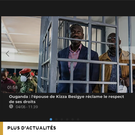
01:58
Ouganda : l'épouse de Kizza Besigye réclame le respect
de ses droits
04/08 - 11:39
PLUS D'ACTUALITÉS