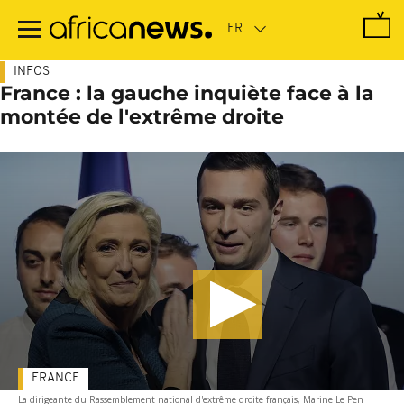
Passer
au
contenu
principal
INFOS
France : la gauche inquiète face à la
montée de l'extrême droite
FRANCE
La dirigeante du Rassemblement national d'extrême droite français, Marine Le Pen