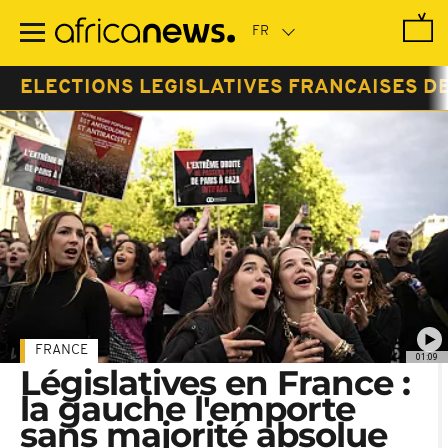
Passer
au
contenu
principal
ELECTIONS LEGISLATIVES FRANCAISES DE
FRANCE
01:09
Législatives en France :
la gauche l'emporte
sans majorité absolue