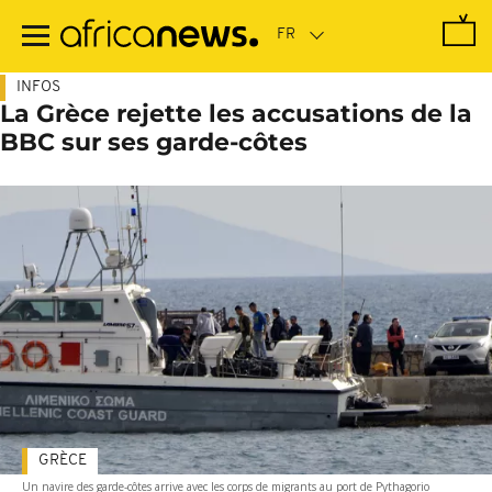
Passer
au
contenu
principal
INFOS
La Grèce rejette les accusations de la
BBC sur ses garde-côtes
GRÈCE
Un navire des garde-côtes arrive avec les corps de migrants au port de Pythagorio