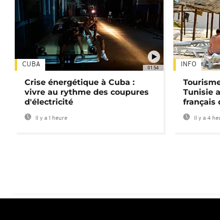
CUBA
INFO
01:54
Crise énergétique à Cuba :
Tourisme
vivre au rythme des coupures
Tunisie 
d'électricité
français
Il y a 1 heure
Il y a 4 h