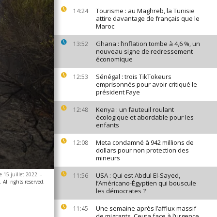
Tourisme : au Maghreb, la Tunisie
14:24
attire davantage de français que le
Maroc
Ghana : l’inflation tombe à 4,6 %, un
13:52
nouveau signe de redressement
économique
Sénégal : trois TikTokeurs
12:53
emprisonnés pour avoir critiqué le
président Faye
Kenya : un fauteuil roulant
12:48
écologique et abordable pour les
enfants
Meta condamné à 942 millions de
12:08
dollars pour non protection des
mineurs
e 15 juillet 2022
-
USA : Qui est Abdul El-Sayed,
11:56
All rights reserved.
l’Américano-Égyptien qui bouscule
les démocrates ?
Une semaine après l’afflux massif
11:45
de migrants, Ceuta face à l’urgence