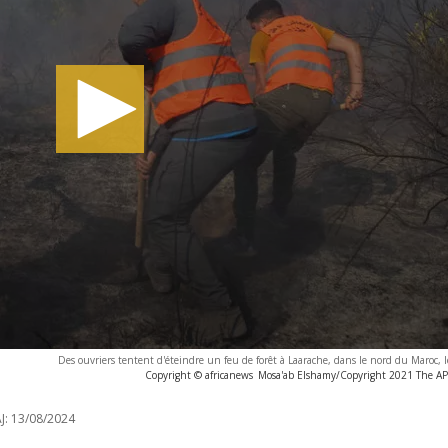
Des ouvriers tentent d'éteindre un feu de forêt à Laarache, dans le nord du Maroc, l
Copyright © africanews
Mosa'ab Elshamy/Copyright 2021 The AP. 
J:
13/08/2024