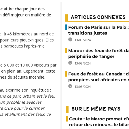
c attire chaque jour des
un défi majeur en matière de
ARTICLES CONNEXES
Forum de Paris sur la Paix 
transitions justes
ra, à 45 kilomètres au nord de
pour leurs pique-niques. Elles
13/08/2024
s barbecues l'après-midi,
Maroc : des feux de forêt d
périphérie de Tanger
13/08/2024
e 5 000 et 10 000 visiteurs par
 en plein air. Cependant, cette
Feux de forêt au Canada : 
mes de sécurité incendie.
pompiers sud-africains en 
13/08/2024
na, exprime son inquiétude :
s ce parc urbain est le feu,
 un problème avec les
e crue pour la cuisiner.
SUR LE MÊME PAYS
ous et allument des feux, ce
Ceuta : le Maroc promet d’
retour des mineurs, le bil