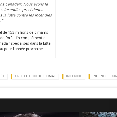
ions Canadair. Nous avons la
des incendies précédents.
 la lutte contre les incendies
."
al de 153 millions de dirhams
es de forêt. En complément de
nadair spécialisés dans la lutte
vu pour l'année prochaine.
RÊT
PROTECTION DU CLIMAT
INCENDIE
INCENDIE CRI