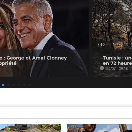
01:24
e : George et Amal Clonney
Tunisie : u
opriété
en 72 heure
25/07 - 09:18