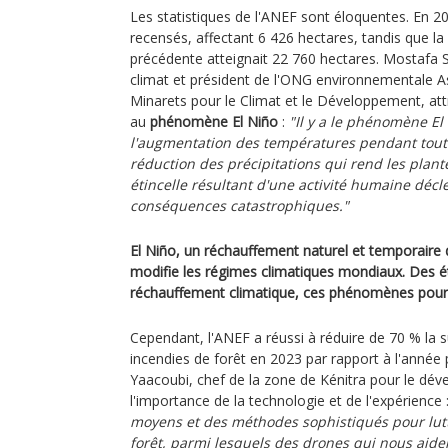
Les statistiques de l'ANEF sont éloquentes. En 2
recensés, affectant 6 426 hectares, tandis que la 
précédente atteignait 22 760 hectares. Mostafa 
climat et président de l'ONG environnementale A
Minarets pour le Climat et le Développement, att
au
phénomène El Niño
:
"Il y a le phénomène El
l'augmentation des températures pendant toutes
réduction des précipitations qui rend les plante
étincelle résultant d'une activité humaine déc
conséquences catastrophiques."
El Niño, un réchauffement naturel et temporaire d
modifie les régimes climatiques mondiaux. Des é
réchauffement climatique, ces phénomènes pourra
Cependant, l'ANEF a réussi à réduire de 70 % la s
incendies de forêt en 2023 par rapport à l'année 
Yaacoubi, chef de la zone de Kénitra pour le dév
l'importance de la technologie et de l'expérience 
moyens et des méthodes sophistiqués pour lutt
forêt, parmi lesquels des drones qui nous aiden