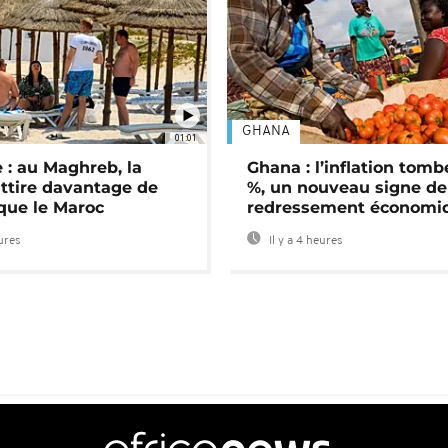
GHANA
01:01
 : au Maghreb, la
Ghana : l’inflation tomb
attire davantage de
%, un nouveau signe de
 que le Maroc
redressement économi
eures
Il y a 4 heures