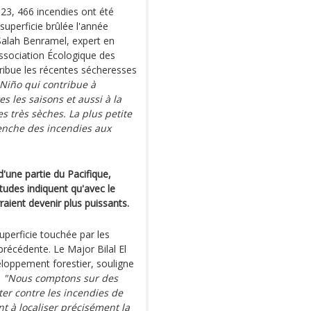
023, 466 incendies ont été
superficie brûlée l'année
Salah Benramel, expert en
ssociation Écologique des
ribue les récentes sécheresses
 Niño qui contribue à
 les saisons et aussi à la
s très sèches. La plus petite
lenche des incendies aux
'une partie du Pacifique,
tudes indiquent qu'avec le
ient devenir plus puissants.
uperficie touchée par les
précédente. Le Major Bilal El
eloppement forestier, souligne
:
"Nous comptons sur des
er contre les incendies de
t à localiser précisément la