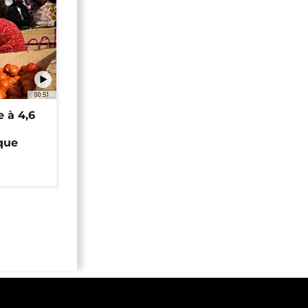
00:51
e à 4,6
que