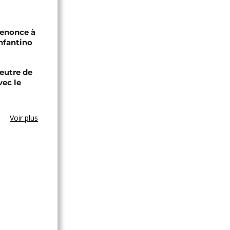
renonce à
Infantino
eutre de
vec le
Voir plus