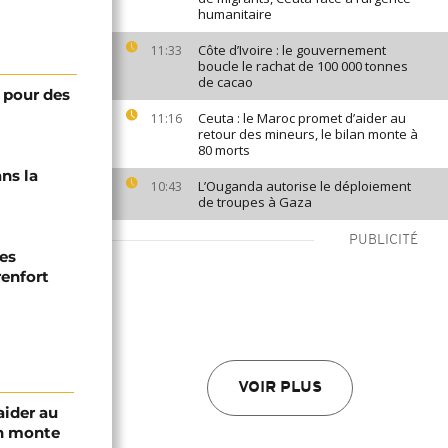
humanitaire
Côte d’Ivoire : le gouvernement
11:33
boucle le rachat de 100 000 tonnes
de cacao
: pour des
Ceuta : le Maroc promet d’aider au
11:16
retour des mineurs, le bilan monte à
80 morts
ans la
L’Ouganda autorise le déploiement
10:43
de troupes à Gaza
PUBLICITÉ
des
renfort
VOIR PLUS
aider au
an monte