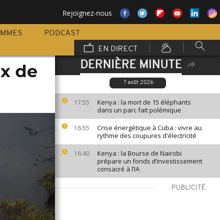
Rejoignez-nous
AMMES
PODCAST
EN DIRECT
DERNIÈRE MINUTE
ux de
7 août 2026
Kenya : la mort de 15 éléphants
17:55
dans un parc fait polémique
Crise énergétique à Cuba : vivre au
16:55
rythme des coupures d'électricité
Kenya : la Bourse de Nairobi
16:40
prépare un fonds d’investissement
consacré à l’IA
PUBLICITÉ