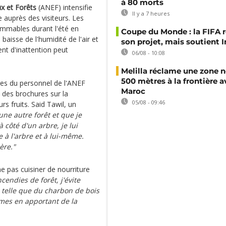
à 80 morts
x et Forêts
(ANEF) intensifie
Il y a 7 heures
ie auprès des visiteurs. Les
mmables durant l'été en
Coupe du Monde : la FIFA 
aisse de l'humidité de l'air et
son projet, mais soutient 
nt d'inattention peut
06/08 - 10:08
Melilla réclame une zone n
500 mètres à la frontière a
res du personnel de l'ANEF
Maroc
t des brochures sur la
05/08 - 09:46
rs fruits. Said Tawil, un
e une autre forêt et que je
 côté d'un arbre, je lui
e à l'arbre et à lui-même.
ère."
ne pas cuisiner de nourriture
cendies de forêt, j'évite
 telle que du charbon de bois
lèmes en apportant de la