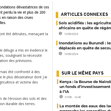
ondations dévastatrices de ces
t perdu la vie et plus de 200
ARTICLES CONNEXES
s en raison des crues
les.
Sols acidifiés : les agricult
africains en quête de régé
ont été détruites, menaçant la
13/08/2024
Inondations au Burundi : le
déplacés en quête de seco
 le déluge a mis en évidence le
13/08/2024
, soulignant la nécessité
ation des prévisions.
jamais été confronté à des
SUR LE MÊME PAYS
e le plus dévastateur dont j'ai
Kenya : la Bourse de Nairo
icultrice et victime des
un fonds d’investissement
à l’IA
07/08 - 16:40
fs de l'érosion des sols et des
ion durable des terres.
La montée des eaux des la
rapproche les crocodiles d