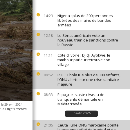
Nigeria : plus de 300 personnes
14:29
libérées des mains de bandes
armées
Le Sénat américain vote un
12:18
nouveau train de sanctions contre
la Russie
Côte d'Ivoire : Djidji Ayokwe, le
11:11
tambour parleur retrouve son
village
RDC : Ebola tue plus de 300 enfants,
09:52
l'ONU alerte sur une crise sanitaire
majeure
Espagne : vaste réseau de
08:33
trafiquants démantelé en
Méditerranée
le 29 avril 2024
-
 All rights reserved
7 août 2026
Ceuta : une ONG marocaine pointe
21:06
la responsabilité de Madrid et de