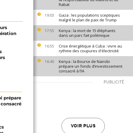
Rabat
Gaza : les populations sceptiques
19:03
malgré le plan de paix de Trump
eurs
Kenya : la mort de 15 éléphants
17:55
nération
dans un parc fait polémique
Crise énergétique à Cuba : vivre au
16:55
rythme des coupures d'électricité
s
urs
Kenya : la Bourse de Nairobi
16:40
prépare un fonds d’investissement
consacré à l’IA
PUBLICITÉ
bi prépare
 consacré
VOIR PLUS
cs
es