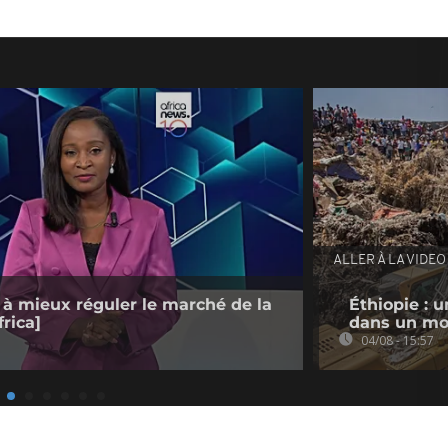
ALLER À LA VIDEO
 à mieux réguler le marché de la
Éthiopie : u
rica]
dans un mo
04/08 - 15:57