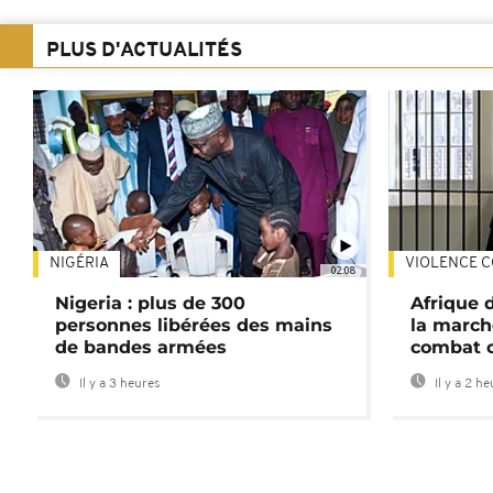
PLUS D'ACTUALITÉS
NIGÉRIA
VIOLENCE C
02:08
Nigeria : plus de 300
Afrique 
personnes libérées des mains
la march
de bandes armées
combat 
Il y a 3 heures
Il y a 2 h