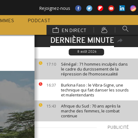
Rejoignez-nous
AMMES
PODCAST
EN DIRECT
DERNIÈRE MINUTE
8 août 2026
Sénégal : 71 hommes inculpés dans
17:10
le cadre du durcissement de la
répression de l’homosexualité
Burkina Faso : le Vibra-Signe, une
16:37
technique qui fait danser les sourds
et malentendants
Afrique du Sud : 70 ans après la
15:43
marche des femmes, le combat
continue
PUBLICITÉ