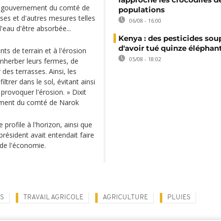
 du gouvernement du comté de
populations
ses et d'autres mesures telles
06/08 - 16:00
'eau d'être absorbée...
Kenya : des pesticides so
d'avoir tué quinze éléphan
ts de terrain et à l'érosion
05/08 - 18:02
enherber leurs fermes, de
des terrasses. Ainsi, les
ltrer dans le sol, évitant ainsi
 provoquer l'érosion. » Dixit
rnement du comté de Narok
 profile à l'horizon, ainsi que
président avait entendait faire
 de l'économie.
S
TRAVAIL AGRICOLE
AGRICULTURE
PLUIES