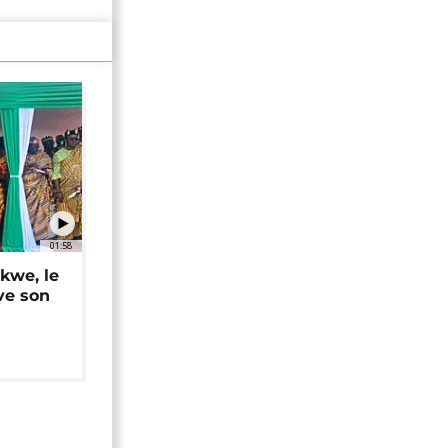
01:58
okwe, le
ve son