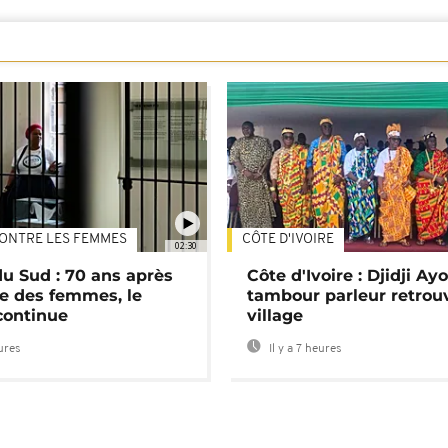
ONTRE LES FEMMES
CÔTE D'IVOIRE
02:30
du Sud : 70 ans après
Côte d'Ivoire : Djidji Ay
e des femmes, le
tambour parleur retrou
continue
village
eures
Il y a 7 heures