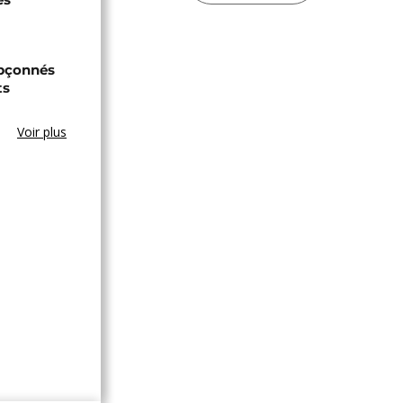
upçonnés
ts
Voir plus