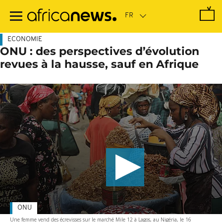
Passer
au
contenu
principal
ECONOMIE
ONU : des perspectives d’évolution
revues à la hausse, sauf en Afrique
ONU
Une femme vend des écrevisses sur le marché Mile 12 à Lagos, au Nigéria, le 16