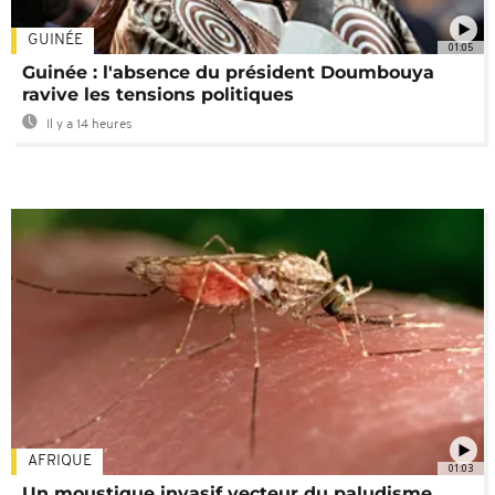
GUINÉE
01:05
Guinée : l'absence du président Doumbouya
ravive les tensions politiques
Il y a 14 heures
AFRIQUE
01:03
Un moustique invasif vecteur du paludisme