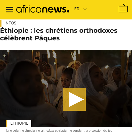
Passer
au
contenu
principal
INFOS
Éthiopie : les chrétiens orthodoxes
célèbrent Pâques
ETHIOPIE
Une pèlerine chrétienne orthodoxe éthiopienne pendant la procession du feu