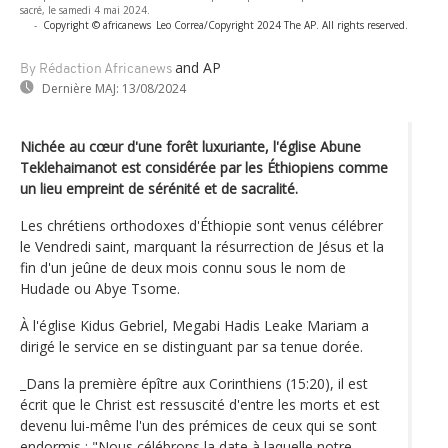
sacré, le samedi 4 mai 2024.
-
Copyright © africanews
Leo Correa/Copyright 2024 The AP. All rights reserved.
and AP
By Rédaction Africanews
Dernière MAJ:
13/08/2024
Nichée au cœur d'une forêt luxuriante, l'église Abune
Teklehaimanot est considérée par les Éthiopiens comme
un lieu empreint de sérénité et de sacralité.
Les chrétiens orthodoxes d'Éthiopie sont venus célébrer
le Vendredi saint, marquant la résurrection de Jésus et la
fin d'un jeûne de deux mois connu sous le nom de
Hudade ou Abye Tsome.
À l'église Kidus Gebriel, Megabi Hadis Leake Mariam a
dirigé le service en se distinguant par sa tenue dorée.
_Dans la première épître aux Corinthiens (15:20), il est
écrit que le Christ est ressuscité d'entre les morts et est
devenu lui-même l'un des prémices de ceux qui se sont
endormis : "Nous célébrons la date à laquelle notre