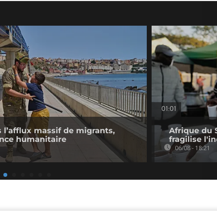
01:01
l’afflux massif de migrants,
Afrique du 
ence humanitaire
fragilise l'i
06/08 - 18:21