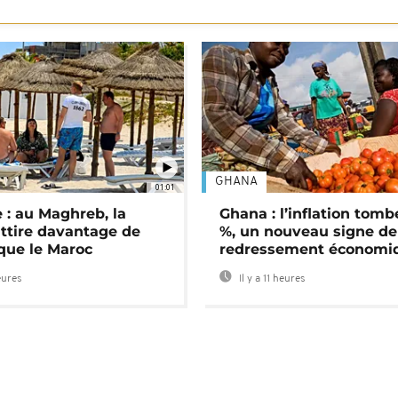
GHANA
01:01
 : au Maghreb, la
Ghana : l’inflation tomb
attire davantage de
%, un nouveau signe de
 que le Maroc
redressement économi
eures
Il y a 11 heures