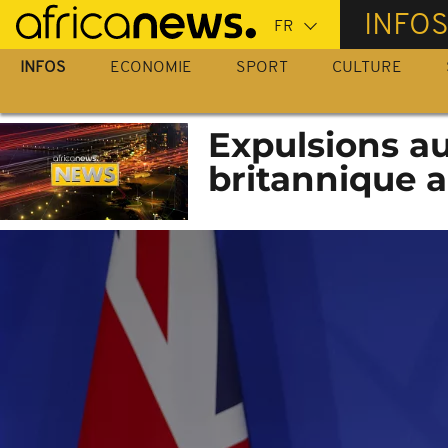
Passer
INFO
au
contenu
INFOS
ECONOMIE
SPORT
CULTURE
principal
Expulsions a
britannique a