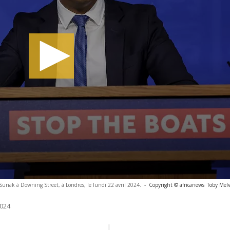
Sunak à Downing Street, à Londres, le lundi 22 avril 2024.
-
Copyright © africanews
Toby Mel
024