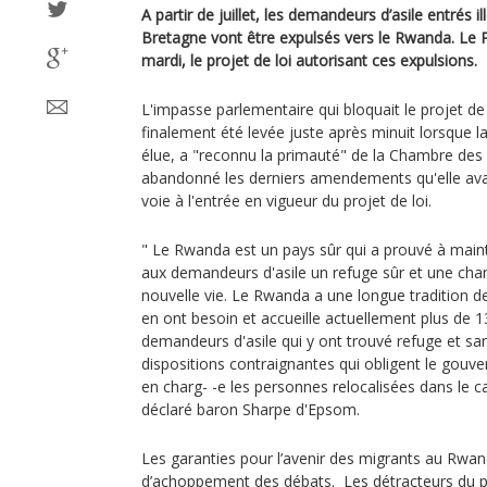
A partir de juillet, les demandeurs d’asile entrés
Bretagne vont être expulsés vers le Rwanda. Le 
mardi, le projet de loi autorisant ces expulsions.
L'impasse parlementaire qui bloquait le projet de
finalement été levée juste après minuit lorsque 
élue, a "reconnu la primauté" de la Chambre de
abandonné les derniers amendements qu'elle avai
voie à l'entrée en vigueur du projet de loi.
" Le Rwanda est un pays sûr qui a prouvé à mainte
aux demandeurs d'asile un refuge sûr et une cha
nouvelle vie. Le Rwanda a une longue tradition d
en ont besoin et accueille actuellement plus de 1
demandeurs d'asile qui y ont trouvé refuge et san
dispositions contraignantes qui obligent le gou
en charg- -e les personnes relocalisées dans le ca
déclaré baron Sharpe d'Epsom.
Les garanties pour l’avenir des migrants au Rwand
d’achoppement des débats. Les détracteurs du pr