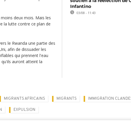
soutien à la réélection de 
Infantino
03/08 - 11:43
au moins deux mois. Mais les
 la lutte contre ce plan de
vers le Rwanda une partie des
i, afin de dissuader les
flables qui prennent l'eau
qu'ils auront atteint la
MIGRANTS AFRICAINS
MIGRANTS
IMMIGRATION CLANDE
N
EXPULSION