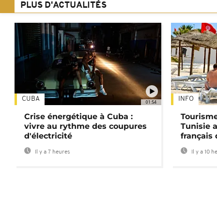
PLUS D'ACTUALITÉS
CUBA
INFO
01:54
Crise énergétique à Cuba :
Tourisme
vivre au rythme des coupures
Tunisie 
d'électricité
français
Il y a 7 heures
Il y a 10 h