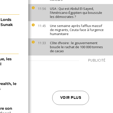
USA : Qui est Abdul El-Sayed,
11:56
l’Américano-Égyptien qui bouscule
les démocrates ?
 Lords
i Sunak
Une semaine après l’afflux massif
11:45
de migrants, Ceuta face à l’urgence
humanitaire
Côte d’Ivoire : le gouvernement
11:33
boucle le rachat de 100 000 tonnes
de cacao
e, les
PUBLICITÉ
l
alth, le
s
VOIR PLUS
ire son