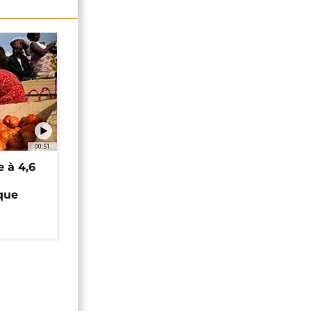
00:51
e à 4,6
que