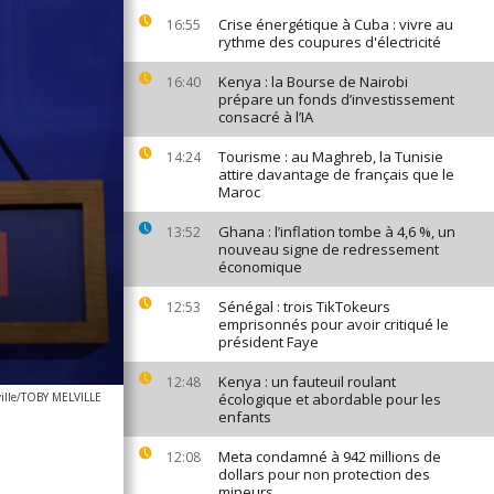
Crise énergétique à Cuba : vivre au
16:55
rythme des coupures d'électricité
Kenya : la Bourse de Nairobi
16:40
prépare un fonds d’investissement
consacré à l’IA
Tourisme : au Maghreb, la Tunisie
14:24
attire davantage de français que le
Maroc
Ghana : l’inflation tombe à 4,6 %, un
13:52
nouveau signe de redressement
économique
Sénégal : trois TikTokeurs
12:53
emprisonnés pour avoir critiqué le
président Faye
Kenya : un fauteuil roulant
12:48
ville/TOBY MELVILLE
écologique et abordable pour les
enfants
Meta condamné à 942 millions de
12:08
dollars pour non protection des
mineurs