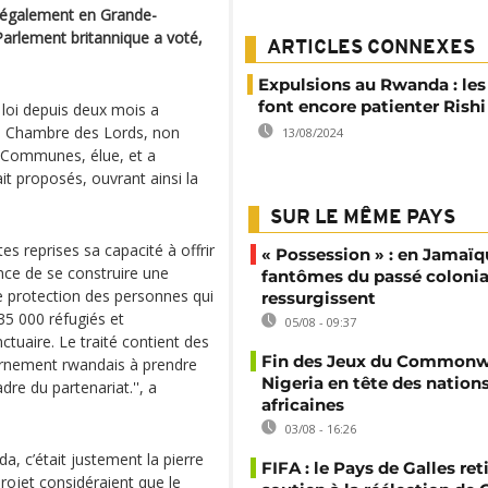
 illégalement en Grande-
Parlement britannique a voté,
ARTICLES CONNEXES
Expulsions au Rwanda : les
font encore patienter Rish
 loi depuis deux mois a
la Chambre des Lords, non
13/08/2024
s Communes, élue, et a
t proposés, ouvrant ainsi la
SUR LE MÊME PAYS
s reprises sa capacité à offrir
« Possession » : en Jamaïqu
nce de se construire une
fantômes du passé colonia
e protection des personnes qui
ressurgissent
35 000 réfugiés et
05/08 - 09:37
ctuaire. Le traité contient des
Fin des Jeux du Commonwe
vernement rwandais à prendre
Nigeria en tête des nation
dre du partenariat.'', a
africaines
03/08 - 16:26
a, c’était justement la pierre
FIFA : le Pays de Galles ret
ojet considéraient que le