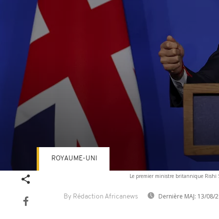
ROYAUME-UNI
Volume
Le premier ministre britannique Rishi 
90%
Dernière MAJ:
13/08/2
By Rédaction Africanews